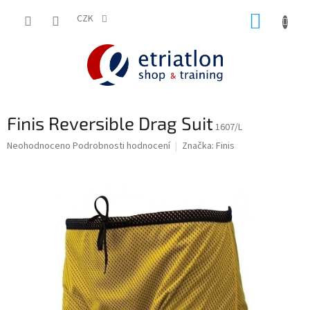
Přejít
NÁKUP
na
CZK
shop.etriatlon.cz - Chat
obsah
KOŠÍK
Finis Reversible Drag Suit
1607/L
Průměrné
Neohodnoceno
Podrobnosti hodnocení
Značka:
Finis
hodnocení
produktu
je
0,0
z
5
hvězdiček.