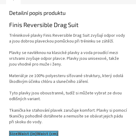
Detailní popis produktu
Finis Reversible Drag Suit
Tréninkové plavky Finis Reversible Drag Suit zvyšují odpor vody
a jsou dobrou plaveckou pomůckou při tréninku se zátěží.
Plavky se navléknou na klasické plavky a voda proudící mezi
vrstvami zvyšuje odpor plavce. Plavky jsou unisexové, takže
jsou vhodné pro muže i ženy.
Materiál je ze 100% polyesteru síťované struktury, který odolá
škodlivým účinku chlóru a slunečního záření.
Tyto plavky jsou oboustranné, tudíž si můžete vybrat ze dvou
odlišných variant.
Tkanička ke stahování plavek zaručuje komfort. Plavky si pomocí
tkaničky pohodlně dotáhnete a nemusíte se obávat jejich pádu
při skoku do vody.
Size
Waist (in)
Waist (cm)