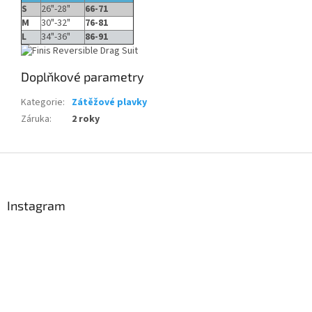
S
26"-28"
66-71
M
30"-32"
76-81
L
34"-36"
86-91
Send
Doplňkové parametry
Powered by chaterimo
Kategorie
:
Zátěžové plavky
Záruka
:
2 roky
Z
á
p
a
Instagram
t
í