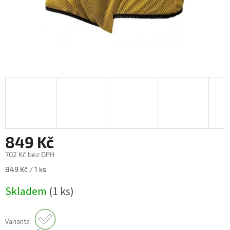
849 Kč
702 Kč bez DPH
Měrná
849 Kč / 1 ks
cena:
Skladem
(1 ks)
Varianta