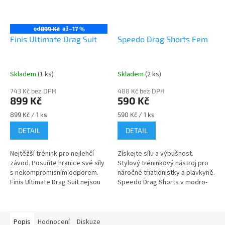
od
až
899 Kč
–17 %
Finis Ultimate Drag Suit
Speedo Drag Shorts Fem
Skladem
(1 ks)
Skladem
(2 ks)
743 Kč bez DPH
488 Kč bez DPH
899 Kč
590 Kč
Měrná
Měrná
899 Kč / 1 ks
590 Kč / 1 ks
cena:
cena:
DETAIL
DETAIL
Nejtěžší trénink pro nejlehčí
Získejte sílu a výbušnost.
závod. Posuňte hranice své síly
Stylový tréninkový nástroj pro
s nekompromisním odporem.
náročné triatlonistky a plavkyně.
Finis Ultimate Drag Suit nejsou
Speedo Drag Shorts v modro-
obyčejné odporové kraťasy.
žlutém provedení nejsou jen o
Jsou navrženy pro plavce a...
designu. Jsou to "zátěžové...
Popis
Hodnocení
Diskuze