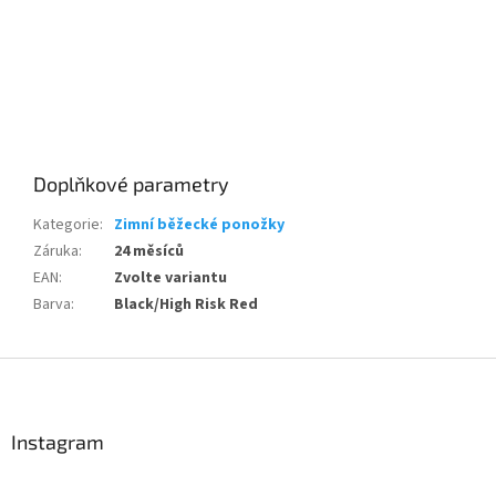
Doplňkové parametry
Kategorie
:
Zimní běžecké ponožky
Záruka
:
24 měsíců
EAN
:
Zvolte variantu
Barva
:
Black/High Risk Red
Send
Powered by chaterimo
Z
á
p
a
Instagram
t
í