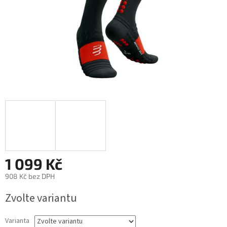
1 099 Kč
908 Kč bez DPH
Měrná
Zvolte variantu
cena:
Varianta