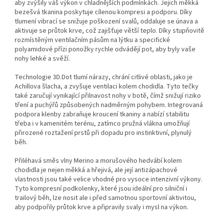
aby zvýšily váš výkon v chladnějších podmínkách. Jejich měkká
bezešvá tkanina poskytuje cílenou kompresi a podporu. Díky
tlumení vibrací se snižuje poškození svalů, oddaluje se únava a
aktivuje se průtok krve, což zajišťuje větší teplo. Díky stupňovitě
rozmístěným ventilačním pásům na lýtku a specifické
polyamidové přízi ponožky rychle odvádějí pot, aby byly vaše
nohy lehké a svěží.
Technologie 3D.Dot tlumí nárazy, chrání citlivé oblasti, jako je
Achillova šlacha, a zvyšuje ventilaci kolem chodidla. Tyto tečky
také zaručují vynikající přilnavost nohy v botě, čímž snižují riziko
tření a puchýřů způsobených nadměrným pohybem. Integrovaná
podpora klenby zabraňuje kroucení tkaniny a nabízí stabilitu
třeba i v kamenitém terénu, zatímco pružná vlákna umožňují
přirozené roztažení prstů při dopadu pro instinktivní, plynulý
běh.
Přiléhavá směs vlny Merino a morušového hedvábí kolem
chodidla je nejen měkká a hřejivá, ale její antizápachové
vlastnosti jsou také velice vhodné pro vysoce intenzivní výkony.
Tyto kompresní podkolenky, které jsou ideální pro silniční i
trailový běh, lze nosit ale i před samotnou sportovní aktivitou,
aby podpořily průtok krve a připravily svaly i mysl na výkon.