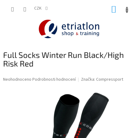
Přejít
NÁKUP
na
CZK
shop.etriatlon.cz - Chat
obsah
KOŠÍK
Full Socks Winter Run Black/High
Risk Red
Průměrné
Neohodnoceno
Podrobnosti hodnocení
Značka:
Compressport
hodnocení
produktu
je
0,0
z
5
hvězdiček.