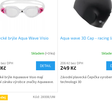
cké brýle Aqua Wave Visio
Aqua wave 3D Cap - racing l
Skladem
(>3 ks)
Sklad
 bez DPH
206 Kč bez DPH
DETAIL
 Kč
249 Kč
ké brýle Aquawave Visio mají
Závodní plavecká Čepička vyrobe
lní záruku výrobce značky Aquawave.
technologii 3D
Kód:
28008/UNI
odej