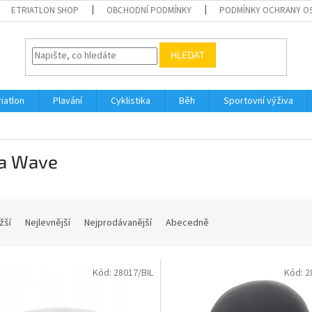
ETRIATLON SHOP
OBCHODNÍ PODMÍNKY
PODMÍNKY OCHRANY O
HLEDAT
riatlon
Plavání
Cyklistika
Běh
Sportovní výživa
a Wave
žší
Nejlevnější
Nejprodávanější
Abecedně
Kód:
28017/BIL
Kód:
2