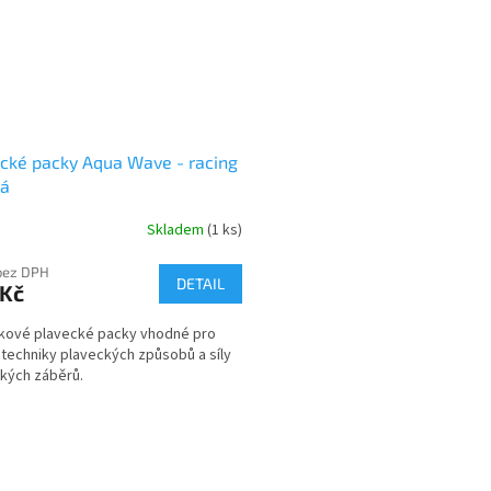
cké packy Aqua Wave - racing
ná
Skladem
(1 ks)
bez DPH
DETAIL
 Kč
kové plavecké packy vhodné pro
 techniky plaveckých způsobů a síly
kých záběrů.
O
v
l
á