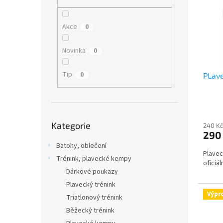
i
r
n
s
o
e
p
d
l
Akce
0
r
u
o
k
Novinka
0
d
t
u
ů
Tip
0
PLave
k
t
ů
Přeskočit
Kategorie
kategorie
240 Kč
290
Batohy, oblečení
Plavec
Trénink, plavecké kempy
oficiá
Dárkové poukazy
Plavecký trénink
Výpr
Triatlonový trénink
Běžecký trénink