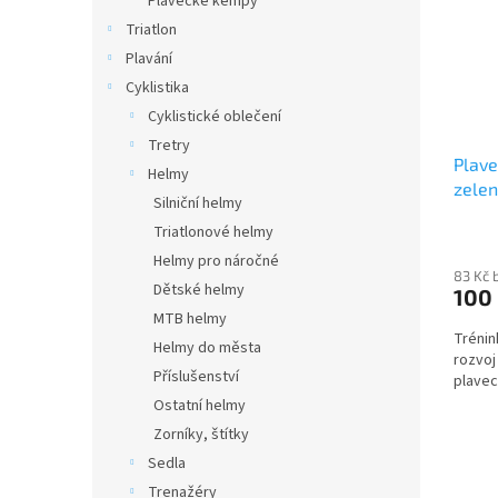
Plavecké kempy
Triatlon
Plavání
Cyklistika
Cyklistické oblečení
Tretry
Plave
Helmy
zele
Silniční helmy
Triatlonové helmy
Helmy pro náročné
83 Kč 
Dětské helmy
100
MTB helmy
Trénin
Helmy do města
rozvoj
Příslušenství
plavec
Ostatní helmy
Zorníky, štítky
Sedla
Trenažéry