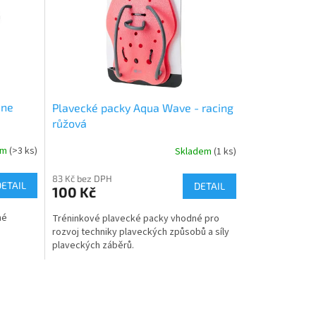
ine
Plavecké packy Aqua Wave - racing
růžová
em
(>3 ks)
Skladem
(1 ks)
83 Kč bez DPH
DETAIL
DETAIL
100 Kč
né
Tréninkové plavecké packy vhodné pro
rozvoj techniky plaveckých způsobů a síly
plaveckých záběrů.