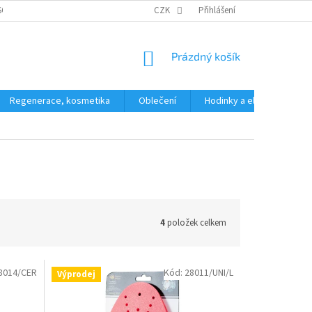
SOBNÍCH ÚDAJŮ
CZK
Přihlášení
NÁKUPNÍ
Prázdný košík
KOŠÍK
Regenerace, kosmetika
Oblečení
Hodinky a elektronika
4
položek celkem
8014/CER
Kód:
28011/UNI/L
Výprodej