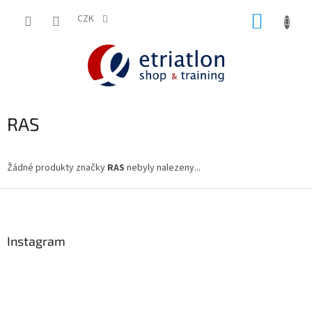
Přejít
NÁKUP
na
CZK
shop.etriatlon.cz - Chat
obsah
KOŠÍK
RAS
Žádné produkty značky
RAS
nebyly nalezeny...
Z
á
p
a
Instagram
t
í