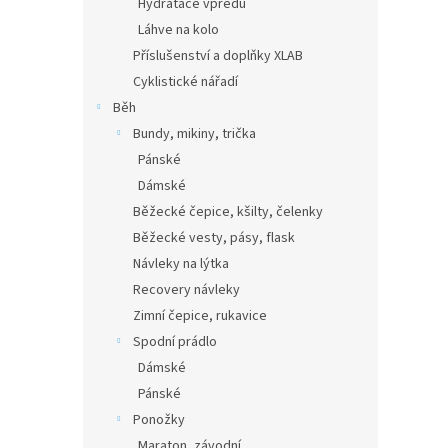
Hydratace vpředu
Láhve na kolo
Příslušenství a doplňky XLAB
Cyklistické nářadí
Běh
Bundy, mikiny, trička
Pánské
Dámské
Běžecké čepice, kšilty, čelenky
Běžecké vesty, pásy, flask
Návleky na lýtka
Recovery návleky
Zimní čepice, rukavice
Spodní prádlo
Dámské
Pánské
Ponožky
Maraton, závodní