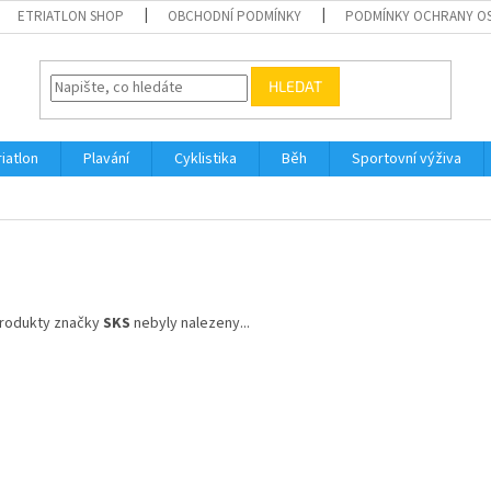
ETRIATLON SHOP
OBCHODNÍ PODMÍNKY
PODMÍNKY OCHRANY O
HLEDAT
riatlon
Plavání
Cyklistika
Běh
Sportovní výživa
rodukty značky
SKS
nebyly nalezeny...