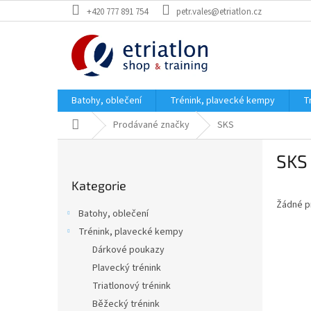
Přejít
+420 777 891 754
petr.vales@etriatlon.cz
na
obsah
Batohy, oblečení
Trénink, plavecké kempy
T
Domů
Prodávané značky
SKS
P
SKS
o
Přeskočit
s
Kategorie
kategorie
t
Žádné p
r
Batohy, oblečení
a
Trénink, plavecké kempy
n
Dárkové poukazy
n
í
Plavecký trénink
p
Triatlonový trénink
a
Běžecký trénink