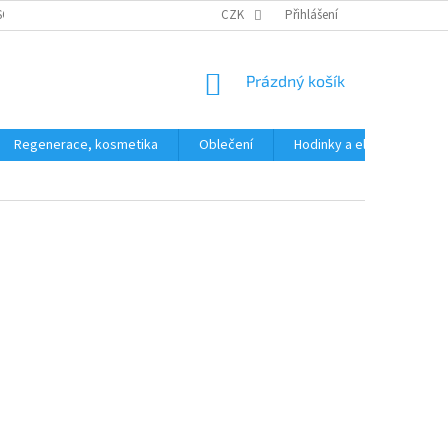
SOBNÍCH ÚDAJŮ
CZK
Přihlášení
NÁKUPNÍ
Prázdný košík
KOŠÍK
Regenerace, kosmetika
Oblečení
Hodinky a elektronika