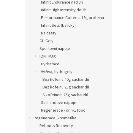
Infinit Endurance nad 3h
Infinit High Intensity do 3h
Performance Coffee s 19g proteinu
Infinit Sets (balíčky)
Na cesty
GU Gely
Sportovní nápoje
IONTMAX
Hydratace
Výživa, hydrogely
Bez kofeinu 40g sacharidů
Bez kofeinu 25g sacharidů
S kofeinem 25g sacharidů
Sacharidové nápoje
Regenerace - drink, food
Regenerace, kosmetika
Reboots Recovery