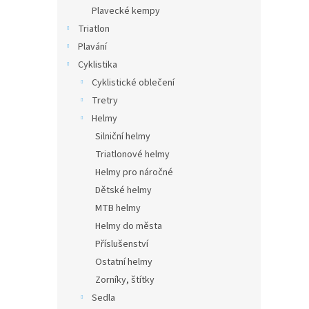
n
Plavecké kempy
e
Triatlon
l
Plavání
Cyklistika
Cyklistické oblečení
Tretry
Helmy
Silniční helmy
Triatlonové helmy
Helmy pro náročné
Dětské helmy
MTB helmy
Helmy do města
Příslušenství
Ostatní helmy
Zorníky, štítky
Sedla