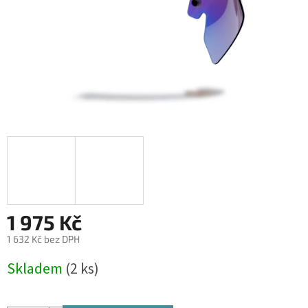
1 975 Kč
1 632 Kč bez DPH
Měrná
Skladem
(2 ks)
cena: