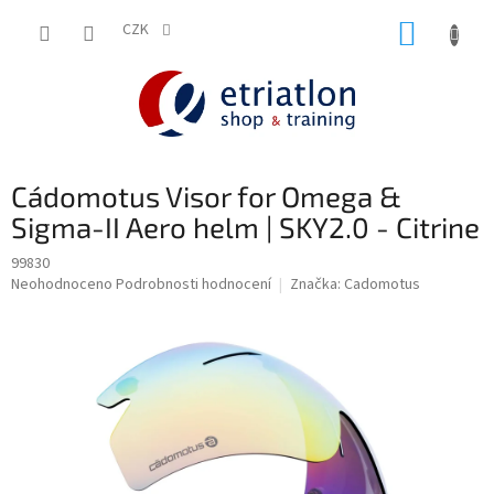
Přejít
NÁKUP
na
CZK
shop.etriatlon.cz - Chat
obsah
KOŠÍK
Cádomotus Visor for Omega &
Sigma-II Aero helm | SKY2.0 - Citrine
99830
Průměrné
Neohodnoceno
Podrobnosti hodnocení
Značka:
Cadomotus
hodnocení
produktu
je
0,0
z
5
hvězdiček.