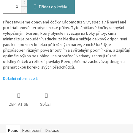
Přidat do košíku
Představujeme obnovené čočky Cádomotus SKY, speciálně navržené
pro triatlonové aerodynamické přilby. Tyto špičkové čočky se pyšní
vylepšeným tvarem, který plynule navazuje na boky přilby, čímž
minimalizuje proudění vzduchu za hledím a snižuje celkový odpor. Nyní
jsou k dispozici v kolekci pěti různých barev, z nichž každý je
přizpůsoben různým povětrnostním a světelným podmínkám, a zajišťují
optimální výkon bez ohledu na prostředí. Varianty zahrnují různé
odstíny čoček a reflexní povlaky Revo, přičemž zachovávají design a
prismatickou korekci svých předchůdců.
Detailní informace
ZEPTAT SE
SDÍLET
Popis
Hodnocení
Diskuze