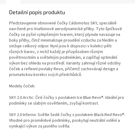
Detailní popis produktu
Představujeme obnovené čočky Cádomotus SKY, speciálně
navržené pro triatlonové aerodynamické přilby. Tyto špičkové
čočky se pyšní vylepšeným tvarem, který plynule navazuje na
boky přilby, čímž minimalizuje proudění vzduchu za hledím a
snižuje celkový odpor. Nyní jsou k dispozici v kolekci pěti
různých barev, z nichž každý je přizpůsoben různým
povětrnostním a světelným podmínkám, a zajišťují optimální
výkon bez ohledu na prostředí. Varianty zahrnují různé odstíny
čoček a reflexní povlaky Revo, přičemž zachovávají design a
prismatickou korekci svých předchůdců.
Modely čoček:
SKY 2.0 Arctic: Čiré čočky s povlakem Ice Blue Revo®. Ideální pro
podmínky se slabým osvětlením, zvyšují kontrast.
SKY 2.0 Inferno: Světle šedé čočky s povlakem Black-Red Revo®.
Vhodné pro proměnlivé podmínky, poskytují neutrální vidění a
vynikající výkon za jasného světla.