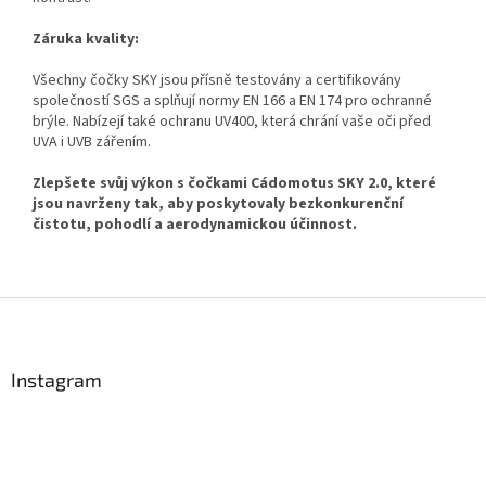
Záruka kvality:
Všechny čočky SKY jsou přísně testovány a certifikovány
společností SGS a splňují normy EN 166 a EN 174 pro ochranné
brýle. Nabízejí také ochranu UV400, která chrání vaše oči před
Send
UVA i UVB zářením.
Powered by chaterimo
Zlepšete svůj výkon s čočkami Cádomotus SKY 2.0, které
jsou navrženy tak, aby poskytovaly bezkonkurenční
čistotu, pohodlí a aerodynamickou účinnost.
Z
á
p
a
Instagram
t
í