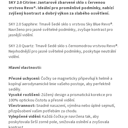
SKY 2.0 Citrine: Jantarově zbarvené sklo s červenou
vrstvou Revo®. Ideální pro proměnlivé podmínky, nabízí
zvýšený kontrast a dobrý výkon za slabého osvětlení.
SKY 2.0 Sapphire: Tmavě šedé sklo s vrstvou Sky Blue Revo®.
Navrženo pro jasné světelné podmínky, zvyšuje kontrast pro
jasnější vidění.
SKY 2.0 Quartz: Tmavě šedé sklo s černomodrou vrstvou Revo®.
Nejvhodnější pro jasné světelné podmínky, poskytuje neutrální
vidění.
Hlavní vlastnosti:
Přesné uchycení:
Čočky se magneticky připevňují k helmě a
kopírují aerodynamické linie vašeho postoje, aby perfektně
seděly.
Vysoké rozlišení:
Zúžený design a prismatická korekce pro
100% optickou čistotu a přesné vidění.
Všestrannost:
Snadné nasazení, výměna nebo úplné sejmutí,
přizpůsobení vašim potřebám za chodu.
Vylepšené vidění:
Každá čočka je navržena tak, aby
poskytovala širší zorné pole, snižovala oslnění a zvyšovala
kontrast.