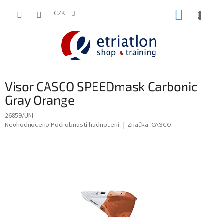
Přejít
NÁKUP
na
CZK
shop.etriatlon.cz - Chat
obsah
KOŠÍK
Visor CASCO SPEEDmask Carbonic
Gray Orange
26859/UNI
Průměrné
Neohodnoceno
Podrobnosti hodnocení
Značka:
CASCO
hodnocení
produktu
je
0,0
z
5
hvězdiček.