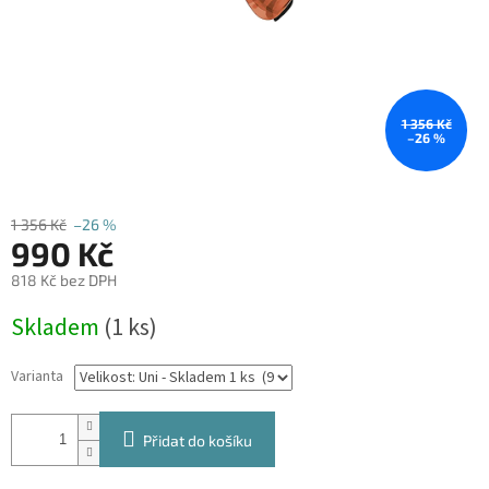
1 356 Kč
–26 %
1 356 Kč
–26 %
990 Kč
818 Kč bez DPH
Měrná
Skladem
(1 ks)
cena:
Varianta
Přidat do košíku