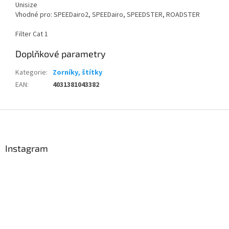
Unisize
Vhodné pro: SPEEDairo2, SPEEDairo, SPEEDSTER, ROADSTER
Filter Cat 1
Doplňkové parametry
Kategorie
:
Zorníky, štítky
EAN
:
4031381043382
Z
á
p
a
Instagram
t
í
Send
Powered by chaterimo