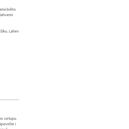
namického
 lahvemi
šíku. Lahev
ho setupu.
ipevníte i