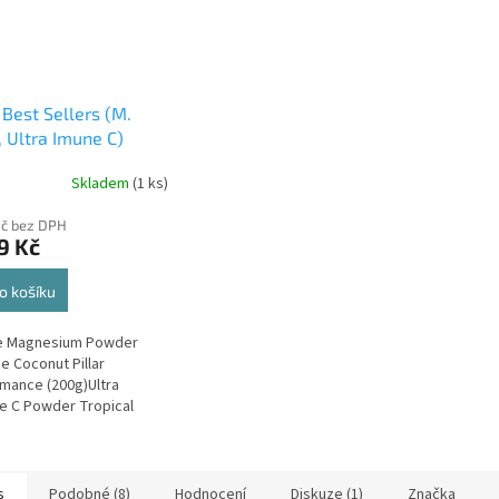
shop.
r Best Sellers (M.
, Ultra Imune C)
Skladem
(1 ks)
Kč bez DPH
9 Kč
o košíku
le Magnesium Powder
e Coconut Pillar
mance (200g)Ultra
 C Powder Tropical
 Pillar Performance
s
Podobné (8)
Hodnocení
Diskuze (1)
Značka