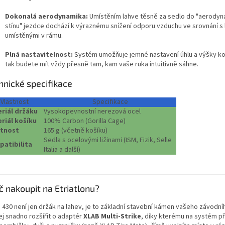
Dokonalá aerodynamika:
Umístěním lahve těsně za sedlo do "aerody
stínu" jezdce dochází k výraznému snížení odporu vzduchu ve srovnání s
umístěnými v rámu.
Plná nastavitelnost:
Systém umožňuje jemné nastavení úhlu a výšky ko
tak budete mít vždy přesně tam, kam vaše ruka intuitivně sáhne.
hnické specifikace
Vlastnost
Specifikace
riál držáku
Vysokopevnostní nerezová ocel
riál košíku
100% Carbon (Gorilla Cage)
tnost
165 g (včetně košíku)
Sedla s ocelovými ližinami (ISM, Fizik, Selle
atibilita
Italia a další)
č nakoupit na Etriatlonu?
a 430 není jen držák na lahev, je to základní stavební kámen vašeho závodní
ej snadno rozšířit o adaptér
XLAB Multi-Strike
, díky kterému na systém př