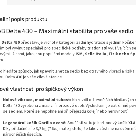
ailní popis produktu
B Delta 430 – Maximální stabilita pro vaše sedlo
 Delta 430
představuje vrchol v kategorii zadní hydratace s jedním košíke
m byl vyvinut speciálně pro specifické potřeby triatlonistů využívajících se
ovými ližinami, jako jsou populární modely
ISM, Selle Italia, Fizik nebo S
ro
.
 hledáte způsob, jak upevnit lahet za sedlo bez otravného vibrací a rizika 
u, Delta 430 je vaše cílová stanice.
čové vlastnosti pro špičkový výkon
Nulové vibrace, maximální tuhost:
Na rozdíl od levnějších hliníkových 
Delta 430 vyrobena z masivní nerezové oceli. Výsledkem je extrémně pe
se sedlem, které se nepohne ani při přejezdu kolejí nebo nerovností.
Legendární košík Gorilla v ceně:
Součástí setu je karbonový košík
XLA
Díky přítlačné síle 3,2 kg (7 lbs) máte jistotu, že lahev zůstane na svém mí
náročnějších úsecích.