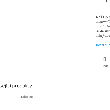
Fiz
Náš tip 
minimalis
maximáln
XLAB Aer
ním jede
Detailní 
TISK
sející produkty
Kód:
99801