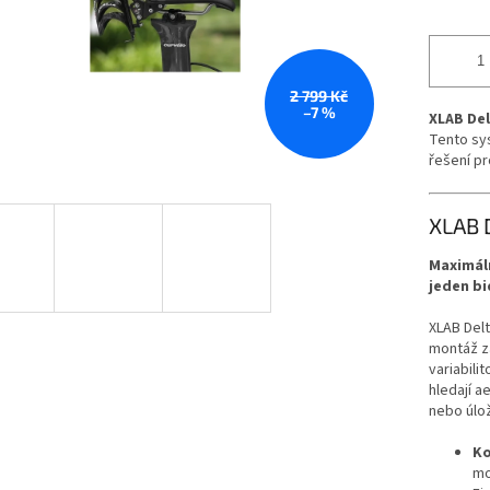
2 799 Kč
–7 %
XLAB Del
Tento sys
řešení pr
XLAB 
Maximáln
jeden bi
XLAB Delt
montáž za
variabilit
hledají a
nebo úlož
Ko
mo