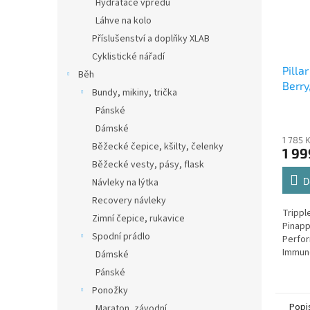
Hydratace vpředu
Láhve na kolo
Příslušenství a doplňky XLAB
Cyklistické nářadí
Pilla
Běh
Berry
Bundy, mikiny, trička
Pánské
Dámské
1 785 
Běžecké čepice, kšilty, čelenky
1 99
Běžecké vesty, pásy, flask
D
Návleky na lýtka
Recovery návleky
Tripp
Zimní čepice, rukavice
Pinapp
Spodní prádlo
Perfor
Immune
Dámské
(200g)
Pánské
Ponožky
Popi
Maraton, závodní