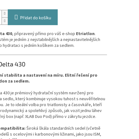
Přidat do košíku
ta 430
, připravený přímo pro váš e-shop
Etriatlon
.
tém je jedním z nejstabilnějších a nejnastavitelnějších
o hydrataci s jedním košíkem za sedlem.
Delta 430
í stabilita a nastavení na míru. Elitní řešení pro
don za sedlem.
a 430 je prémiový hydratační systém navržený pro
 sedlo, který kombinuje vysokou tuhost s neuvěřitelnou
ou. Je to ideální volba pro triatlonisty a časovkáře, kteří
erodynamický a spolehlivý způsob, jak vozit jednu láhev
ný box (např. XLAB Duo Pod) přímo v zákrytu jezdce.
mpatibilita:
Široká škála standardních sedel (včetně
delů s ocelovými i karbonovými ližinami, jako jsou ISM,