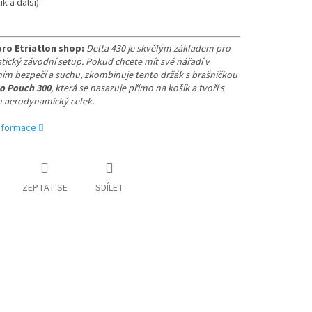
ik a další).
pro Etriatlon shop:
Delta 430 je skvělým základem pro
tický závodní setup. Pokud chcete mít své nářadí v
ím bezpečí a suchu, zkombinuje tento držák s brašničkou
o Pouch 300
, která se nasazuje přímo na košík a tvoří s
n aerodynamický celek.
informace
ZEPTAT SE
SDÍLET