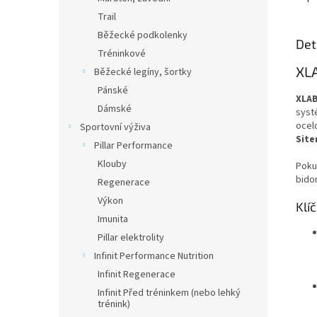
Trail
Běžecké podkolenky
Det
Tréninkové
XLA
Běžecké legíny, šortky
Pánské
XLAB
Dámské
systé
ocel
Sportovní výživa
Site
Pillar Performance
Klouby
Pokud
bidon
Regenerace
Výkon
Klí
Imunita
Pillar elektrolity
Infinit Performance Nutrition
Infinit Regenerace
Infinit Před tréninkem (nebo lehký
trénink)