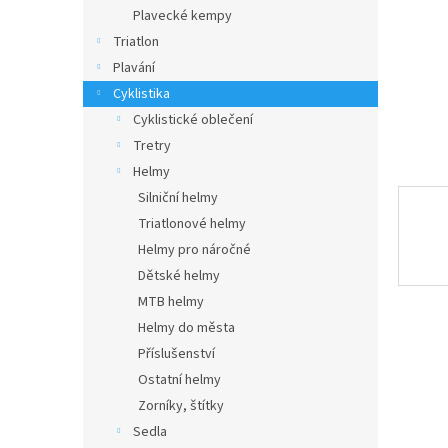
n
Plavecké kempy
e
Triatlon
l
Plavání
Cyklistika
Cyklistické oblečení
Tretry
Helmy
Silniční helmy
Triatlonové helmy
Helmy pro náročné
Dětské helmy
MTB helmy
Helmy do města
Příslušenství
Ostatní helmy
Zorníky, štítky
Sedla