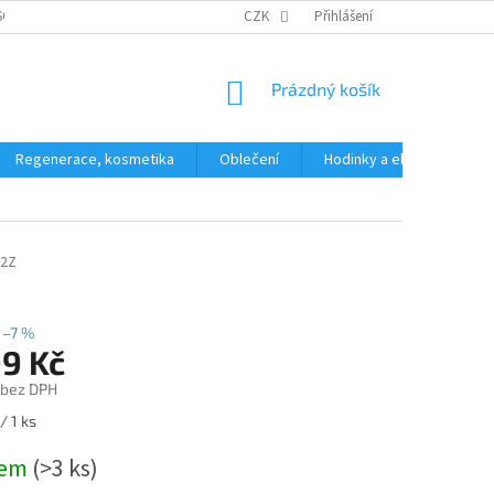
SOBNÍCH ÚDAJŮ
CZK
Přihlášení
NÁKUPNÍ
Prázdný košík
KOŠÍK
Regenerace, kosmetika
Oblečení
Hodinky a elektronika
82Z
–7 %
99 Kč
 bez DPH
/ 1 ks
dem
(>3 ks)