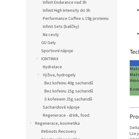
Infinit Endurance nad 3h
Infinit High Intensity do 3h
Performance Coffee s 19g proteinu
Infinit Sets (balíčky)
Na cesty
GU Gely
Sportovní nápoje
Tec
IONTMAX
Hydratace
Mate
Mate
Výživa, hydrogely
Hmo
Bez kofeinu 40g sacharidů
Komp
Bez kofeinu 25g sacharidů
S kofeinem 25g sacharidů
Sacharidové nápoje
Regenerace - drink, food
Pro
Regenerace, kosmetika
Delt
Reboots Recovery
Lze j