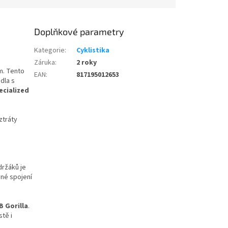
Doplňkové parametry
Kategorie
:
Cyklistika
Záruka
:
2 roky
m. Tento
EAN
:
817195012653
dla s
pecialized
ztráty
držáků je
vné spojení
B Gorilla
.
stě i