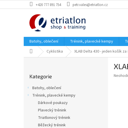
Přejít
+420 777 891 754
petr.vales@etriatlon.cz
na
obsah
Batohy, oblečení
Trénink, plavecké kempy
T
Domů
Cyklistika
XLAB Delta 430 - jeden košík za
P
XLAB
o
Přeskočit
s
Průměr
Neohod
Kategorie
kategorie
t
hodnoce
r
produkt
Batohy, oblečení
a
je
Trénink, plavecké kempy
0,0
n
z
Dárkové poukazy
n
5
í
Plavecký trénink
hvězdič
p
Triatlonový trénink
a
Běžecký trénink