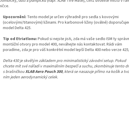
bombičky, duši a pumpičku (např. XLAB Tire Mate), čímž uvolníte místo v r
ničce.
Upozornění:
Tento model je určen výhradně pro sedla s kovovými
(ocelovými/titanovými) ližinami. Pro karbonové ližiny (oválné) doporučuj
model Delta 425.
Tip od Etriatlonu:
Pokud si nejste jisti, zda má vaše sedlo ISM ty správ
montážní otvory pro model 400, neváhejte nás kontaktovat. Rádi vám
poradíme, zda je pro váš konkrétní model lepší Delta 400 nebo verze 425
Delta 430 je skvělým základem pro minimalistický závodní setup. Pokud
chcete mít své nářadí v maximálním bezpečí a suchu, zkombinuje tento d
s brašničkou
XLAB Aero Pouch 300
, která se nasazuje přímo na košík a tvo
ním jeden aerodynamický celek.