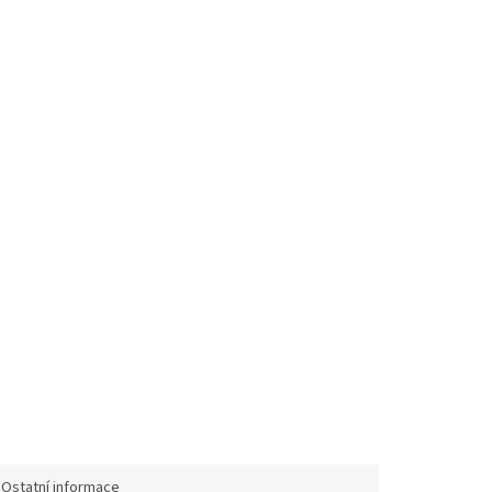
etriatlon.cz - Chat
Ostatní informace