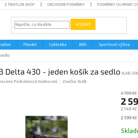
ETRIATLON SHOP
OBCHODNÍ PODMÍNKY
PODMÍNKY OCHRANY O
HLEDAT
riatlon
Plavání
Cyklistika
Běh
Sportovní výživa
 sedlo
 Delta 430 - jeden košík za sedlo
XLAB-25
né
noceno
Podrobnosti hodnocení
Značka:
XLAB
ní
u
2 799 Kč
2 5
2 148 Kč
Měrná
2 599 Kč 
ek.
cena:
Skla