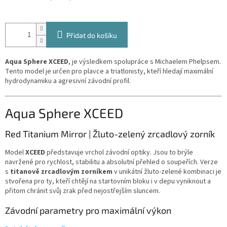
Přidat do košíku
Aqua Sphere XCEED
, je výsledkem spolupráce s Michaelem Phelpsem.
Tento model je určen pro plavce a triatlonisty, kteří hledají maximální
hydrodynamiku a agresivní závodní profil.
Aqua Sphere XCEED
Red Titanium Mirror | Žluto-zelený zrcadlový zorník
Model
XCEED
představuje vrchol závodní optiky. Jsou to brýle
navržené pro rychlost, stabilitu a absolutní přehled o soupeřích. Verze
s
titanově zrcadlovým zorníkem
v unikátní žluto-zelené kombinaci je
stvořena pro ty, kteří chtějí na startovním bloku i v depu vyniknout a
přitom chránit svůj zrak před nejostřejším sluncem.
Závodní parametry pro maximální výkon