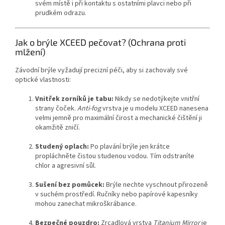
svém místě i při kontaktu s ostatními plavci nebo při
prudkém odrazu.
Jak o brýle XCEED pečovat? (Ochrana proti
mlžení)
Závodní brýle vyžadují precizní péči, aby si zachovaly své
optické vlastnosti:
Send
Vnitřek zorníků je tabu:
Nikdy se nedotýkejte vnitřní
strany čoček.
Anti-fog
vrstva je u modelu XCEED nanesena
Powered by chaterimo
velmi jemně pro maximální čirost a mechanické čištění ji
okamžitě zničí.
Studený oplach:
Po plavání brýle jen krátce
propláchněte čistou studenou vodou. Tím odstraníte
chlor a agresivní sůl.
Sušení bez pomůcek:
Brýle nechte vyschnout přirozeně
v suchém prostředí. Ručníky nebo papírové kapesníky
mohou zanechat mikroškrábance.
Bezpečné pouzdro:
Zrcadlová vrstva
Titanium Mirror
je