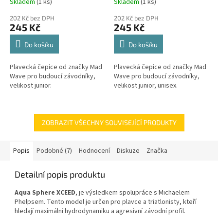
Skladem
(1 ks)
Skladem
(1 ks)
202 Kč bez DPH
202 Kč bez DPH
245 Kč
245 Kč
Do košíku
Do košíku
Plavecká čepice od značky Mad
Plavecká čepice od značky Mad
Wave pro budoucí závodníky,
Wave pro budoucí závodníky,
velikost junior.
velikost junior, unisex.
ZOBRAZIT VŠECHNY SOUVISEJÍCÍ PRODUKTY
Popis
Podobné (7)
Hodnocení
Diskuze
Značka
Detailní popis produktu
Aqua Sphere XCEED
, je výsledkem spolupráce s Michaelem
Phelpsem. Tento model je určen pro plavce a triatlonisty, kteří
hledají maximální hydrodynamiku a agresivní závodní profil.