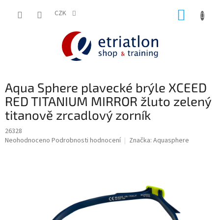
Přejít
NÁKUP
na
CZK
shop.etriatlon.cz - Chat
obsah
KOŠÍK
Aqua Sphere plavecké brýle XCEED
RED TITANIUM MIRROR žluto zelený
titanově zrcadlový zorník
26328
Průměrné
Neohodnoceno
Podrobnosti hodnocení
Značka:
Aquasphere
hodnocení
produktu
je
0,0
z
5
hvězdiček.