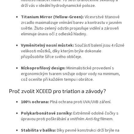
nutnosti natáčet hlavu. To šetří drahocenné sekundy a
drží vás v ideální hydrodynamické poloze.
Titanium Mirror (Yellow-Green):
Vícevrstvé titanové
zrcadlo maximalizuje vnímání barev a kontrastu v jasném
světle. Žluto-zelený odstín projasňuje vidění a zároveň
eliminuje únavu očí z odlesků hladiny.
Vyměnitelný nosní můstek:
Součástí balení jsou 4 různé
velikosti můstků, díky kterým brýle dokonale
přizpůsobíte šířce svého obličeje.
Nízkoprofilový design:
Minimalistické provedení s
ergonomickým tvarem snižuje odpor vody na minimum,
což oceníte při každém tempu i obrátce.
Proč zvolit XCEED pro triatlon a závody?
100% ochrana:
Plná ochrana proti UVA/UVB záření.
Polykarbonátové zorníky:
Extrémně odolné čočky s
úpravou proti poškrábání a vnitřním
Anti-fog
filmem.
Stabilita v balíku:
Díky pevné konstrukci drží brýle na