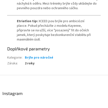
náchylná k oděru. Mezi tréninky brýle vždy ukládejte do
pevného pouzdra nebo ochranného sáčku.
Etriatlon tip:
XCEED jsou brýle pro ambiciózní
plavce. Pokud přecházíte z modelu Kayenne,
připravte se na užší, více "posazený" fit do očních
jamek, který poskytuje bezkonkurenční stabilitu při
maximálním úsilí.
Doplňkové parametry
Kategorie
:
Brýle pro náročné
Záruka
:
2 roky
Z
á
p
a
Instagram
t
í