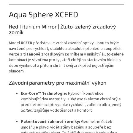
Aqua Sphere XCEED
Red Titanium Mirror | Žluto-zelený zrcadlový
zorník
Model
XCEED
představuje vrchol závodní optiky. Jsou to brýle
navržené pro rychlost, stabilitu a absolutní přehled o soupeřích.
Verze s
titanově zrcadlovým zorníkem
v unikátní žluto-zelené
kombinaci je stvořena pro ty, kteří chtějí na startovním bloku i v
depu vyniknout a přitom chránit svůj zrak před nejostřejším
sluncem.
Závodní parametry pro maximální výkon
Exo-Core™ Technologie:
Hybridní konstrukce
kombinující dva materiály. Tuhý exoskeleton chrání brýle
před deformací při vysoké rychlosti, zatímco ultra jemný
Softeril
zajišťuje vodotěsnost a komfort.
Patentované zahnuté zorníky:
Geometrie čoček
umožňuje plavci vidět stěny bazénu a soupeře bez