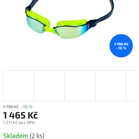
1 790 Kč
–18 %
1 790 Kč
–18 %
1 465 Kč
1 211 Kč bez DPH
Měrná
Skladem
(2 ks)
cena: