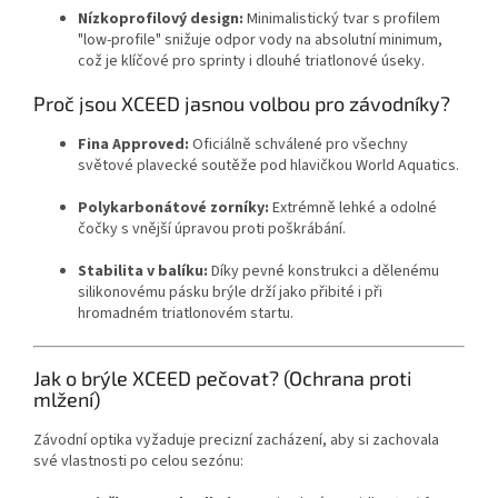
Nízkoprofilový design:
Minimalistický tvar s profilem
"low-profile" snižuje odpor vody na absolutní minimum,
což je klíčové pro sprinty i dlouhé triatlonové úseky.
Proč jsou XCEED jasnou volbou pro závodníky?
Fina Approved:
Oficiálně schválené pro všechny
světové plavecké soutěže pod hlavičkou World Aquatics.
Polykarbonátové zorníky:
Extrémně lehké a odolné
čočky s vnější úpravou proti poškrábání.
Stabilita v balíku:
Díky pevné konstrukci a dělenému
silikonovému pásku brýle drží jako přibité i při
hromadném triatlonovém startu.
Jak o brýle XCEED pečovat? (Ochrana proti
mlžení)
Závodní optika vyžaduje precizní zacházení, aby si zachovala
své vlastnosti po celou sezónu: