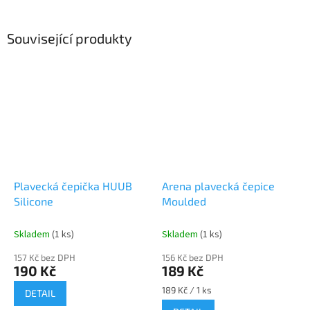
Související produkty
Plavecká čepička HUUB
Arena plavecká čepice
Silicone
Moulded
Skladem
(1 ks)
Skladem
(1 ks)
157 Kč bez DPH
156 Kč bez DPH
190 Kč
189 Kč
Měrná
189 Kč / 1 ks
DETAIL
cena: