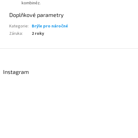
kombinéz.
Doplňkové parametry
Kategorie
:
Brýle pro náročné
Záruka
:
2 roky
Z
á
p
a
Instagram
t
í