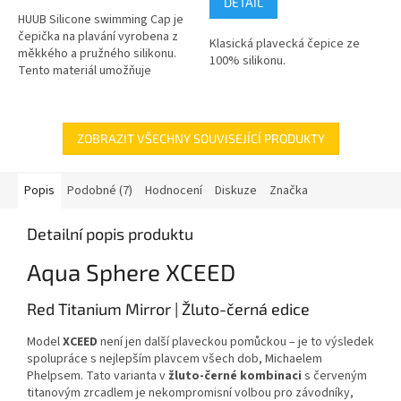
DETAIL
HUUB Silicone swimming Cap je
čepička na plavání vyrobena z
Klasická plavecká čepice ze
měkkého a pružného silikonu.
100% silikonu.
Tento materiál umožňuje
pohodlné a přiléhavé nošení,
zajišťuje vodotěsnost a
ochranu...
ZOBRAZIT VŠECHNY SOUVISEJÍCÍ PRODUKTY
Popis
Podobné (7)
Hodnocení
Diskuze
Značka
Detailní popis produktu
Aqua Sphere XCEED
Red Titanium Mirror | Žluto-černá edice
Model
XCEED
není jen další plaveckou pomůckou – je to výsledek
spolupráce s nejlepším plavcem všech dob, Michaelem
Phelpsem. Tato varianta v
žluto-černé kombinaci
s červeným
titanovým zrcadlem je nekompromisní volbou pro závodníky,