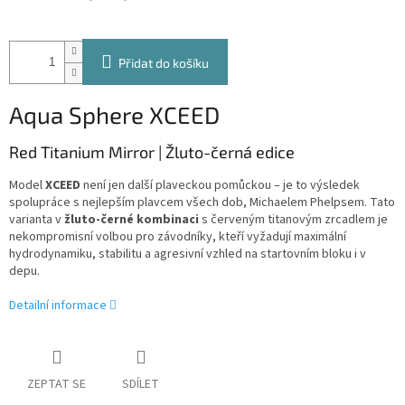
Přidat do košíku
Aqua Sphere XCEED
Red Titanium Mirror | Žluto-černá edice
Model
XCEED
není jen další plaveckou pomůckou – je to výsledek
spolupráce s nejlepším plavcem všech dob, Michaelem Phelpsem. Tato
varianta v
žluto-černé kombinaci
s červeným titanovým zrcadlem je
nekompromisní volbou pro závodníky, kteří vyžadují maximální
hydrodynamiku, stabilitu a agresivní vzhled na startovním bloku i v
depu.
Detailní informace
ZEPTAT SE
SDÍLET