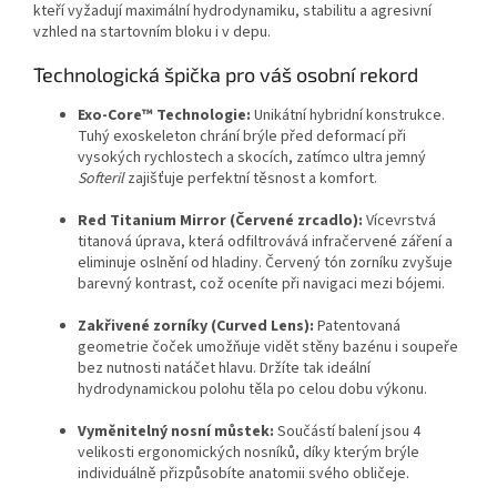
kteří vyžadují maximální hydrodynamiku, stabilitu a agresivní
vzhled na startovním bloku i v depu.
Technologická špička pro váš osobní rekord
Exo-Core™ Technologie:
Unikátní hybridní konstrukce.
Tuhý exoskeleton chrání brýle před deformací při
vysokých rychlostech a skocích, zatímco ultra jemný
Softeril
zajišťuje perfektní těsnost a komfort.
Red Titanium Mirror (Červené zrcadlo):
Vícevrstvá
titanová úprava, která odfiltrovává infračervené záření a
eliminuje oslnění od hladiny. Červený tón zorníku zvyšuje
barevný kontrast, což oceníte při navigaci mezi bójemi.
Zakřivené zorníky (Curved Lens):
Patentovaná
geometrie čoček umožňuje vidět stěny bazénu i soupeře
bez nutnosti natáčet hlavu. Držíte tak ideální
hydrodynamickou polohu těla po celou dobu výkonu.
Vyměnitelný nosní můstek:
Součástí balení jsou 4
velikosti ergonomických nosníků, díky kterým brýle
individuálně přizpůsobíte anatomii svého obličeje.