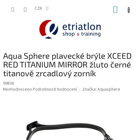
Přejít
NÁKUP
na
CZK
shop.etriatlon.cz - Chat
obsah
KOŠÍK
Aqua Sphere plavecké brýle XCEED
RED TITANIUM MIRROR žluto černé
titanově zrcadlový zorník
99836
Průměrné
Neohodnoceno
Podrobnosti hodnocení
Značka:
Aquasphere
hodnocení
produktu
je
0,0
z
5
hvězdiček.