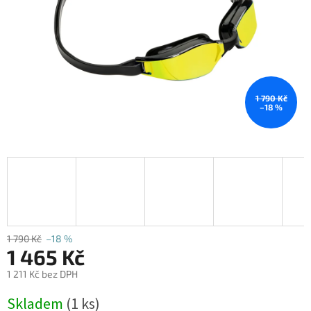
1 790 Kč
–18 %
1 790 Kč
–18 %
1 465 Kč
1 211 Kč bez DPH
Měrná
Skladem
(1 ks)
cena: