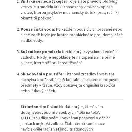
Vnitřku se nedotýkejte:
To je zlaté pravidlo.
Anti-fog
vrstva je u modelu XCEED nanesena v mikroskopické
vrstvě, kterou jakýkoliv mechanický dotek (prst, ručník)
okamžitě poškodí.
Send
Pouze čistá voda:
Po každém použití v chlorované nebo
Powered by chaterimo
slané vodě brýle jen krátce propláchněte proudem vlažné
sladké vody.
Sušení bez pomůcek:
Nechte brýle vyschnout volně na
vzduchu. Nikdy je nepokládejte na topení ani na přímé
slunce, které ničí pružnost těsnění.
Skladování v pouzdře:
Titanová zrcadlová vrstva je
náchylná k poškrábání při kontaktu s pískem nebo jinými
předměty v tašce. Vždy používejte originální krabičku
nebo látkový sáček.
Etriatlon tip:
Pokud hledáte brýle, které vám
dodají sebevědomí v soubojích "tělo na tělo",
XCEED jsou díky svému pevnému posazení v očních
jamkách nejlepší volbou. Žluto-černá kombinace
navíc skvěle ladí s většinou triatlonových