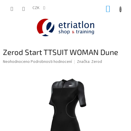
Přejít
NÁKUP
na
CZK
shop.etriatlon.cz - Chat
obsah
KOŠÍK
Zerod Start TTSUIT WOMAN Dune
Průměrné
Neohodnoceno
Podrobnosti hodnocení
Značka:
Zerod
hodnocení
produktu
je
0,0
z
5
hvězdiček.