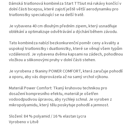
Dámská triatlonová kombinéza Start TTSiut má rukávy končící v
dolní části bicepsu, které zajistí ještě větší aerodynamiku pro
triatlonistky specializující se na delší tratě.
Je vybavena 40 cm dlouhým předním zipem, který usnadňuje
oblékání a optimalizuje odvětrávání a dýchání během závodu.
Tato kombinéza nabízí bezkonkurenční poměr ceny a kvality a
uspokojí triatlonistky i duatlonistky, které se věnují všem typům
vzdáleností. Je vybavena dvěma kapsami na zádech, pohodlnou
vložkou a silikonovými pruhy v dolní části stehen.
Je vyrobena z tkaniny POWER COMFORT, která zaručuje pohodlí
a oporu, aby vás doprovázela až na samý vrchol výkonu.
Materiál Power Comfort: Tkaný kruhovou technikou pro
dosažení kompresního efektu, materiál je ošetřen
vodoodpudivou úpravou, aby rychleji schnul. Je vyroben z
mikropolyamidu, který tělu poskytuje pohodlí a jemnost.
Složení: 84 % polyamid / 16 % elastan Lycra
Vyrobeno v Litvě