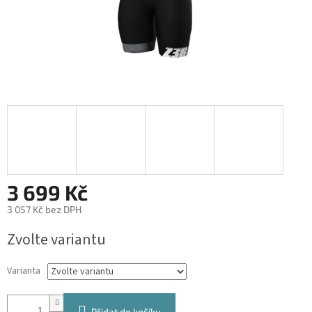
3 699 Kč
3 057 Kč bez DPH
Měrná
Zvolte variantu
cena:
Varianta
Přidat do košíku