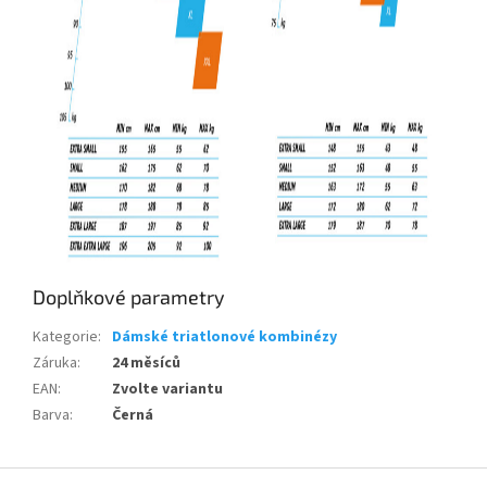
Send
Powered by chaterimo
Doplňkové parametry
Kategorie
:
Dámské triatlonové kombinézy
Záruka
:
24 měsíců
EAN
:
Zvolte variantu
Barva
:
Černá
Z