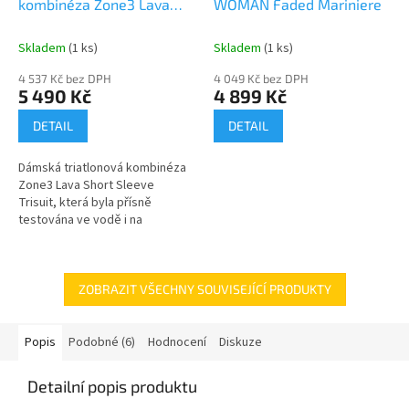
kombinéza Zone3 Lava
WOMAN Faded Mariniere
Short Sleeve Trisuit -
Black/Gold A
Skladem
(1 ks)
Skladem
(1 ks)
4 537 Kč bez DPH
4 049 Kč bez DPH
5 490 Kč
4 899 Kč
DETAIL
DETAIL
Dámská triatlonová kombinéza
Zone3 Lava Short Sleeve
Trisuit, která byla přísně
testována ve vodě i na
velodromu. Hlavním materiálem
použitým při konstrukci obleku
je...
ZOBRAZIT VŠECHNY SOUVISEJÍCÍ PRODUKTY
Popis
Podobné (6)
Hodnocení
Diskuze
Detailní popis produktu