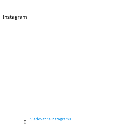
á
p
a
Instagram
t
í
Sledovat na Instagramu