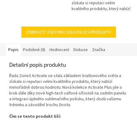
získala si reputaci velmi
kvalitního produktu, který nabízí
mimořádně dobrou hodnotu.
Nová kolekce Activate Plus jde...
ZOBRAZIT VŠECHNY SOUVISEJÍCÍ PRODUKTY
Popis
Podobné (6)
Hodnocení
Diskuze
Značka
Detailní popis produktu
Řada Zone3 Activate se stala základem triatlonového světa a
získala si reputaci velmi kvalitního produktu, který nabízí
mimořádně dobrou hodnotu. Nová kolekce Activate Plus jde o
krok dále díky nové high-tech vaflové síťovině na zadním panelu
a integraci úplného sublimačního potisku, který dodá vašemu
tréninku a závodění trochu života.
Čím se tento produkt liší: