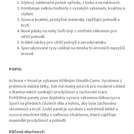
Stylový sublimační potisk vpředu, z boku a na rukávech.
Kombinuje velkou hodnotu s vysokým výkonem, kvalitou a
stylem.
Vysoce kvalitní, prodyšné materiály zajišťující pohodlí a
krytí.
Nové pásky na nohy Soft-Grip s vnitřním silikonem pro
větší pohodlí.
Krátké rukávy pro větší pokrytí a aerodynamiku.
Specializované rysy viděné na mnoha tri-úrovních nejvyšší
úrovně.
POPIS:
Activise + trisuit je vybaven tištěným Stealth-Camo. Vyrobeno z
prémiové italské látky, tisk má matný povrch pro moderní vzhled
a tkanina nabízí vynikající prodyšnost a zachování tvaru.
Potištěné panely jsou doplněny vysoce výkonnou látkou Lycra
Sport na předních částech těla a nohou, aby byla zachována
skromnost a krytí. Zadní panel je vyroben z extrémně lehké a
vysoce elastické látky s vaflovou strukturou, která zajišťuje
maximální prodyšnost a pohodlí.
Klíčové vlastnosti