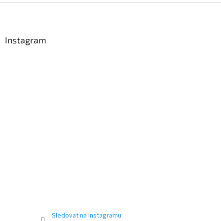
Z
á
p
a
Instagram
t
í
Sledovat na Instagramu