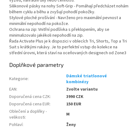
výživu, náhradní díly nebo cennosti.
Powered by chaterimo
Silikonové pásky na nohy Soft-Grip - Pomáhají předcházet nohám
během cyklu a běhu a zvyšují pohodlí pokožky.
Stylové ploché prošívání - Navrženo pro maximální pevnost a
minimální nepohodlí na pokožce.
Ochrana na zip: Vnitřní podšívka s překlopením, aby se
minimalizovalo jakékoli nepohodlí na zip.
Řada Activate Plus je k dispozici v oblecích Tri, Shorts, Top a Tri
Suit s krátkými rukávy. Je to perfektní vstup do kolekce na
střední úrovni, která staví na oceňovaných designech od Zone3
Doplňkové parametry
Dámské triatlonové
Kategorie
:
kombinézy
EAN
:
Zvolte variantu
Doporučená cena CZK
:
3990 CZK
Doporučená cena EUR
:
150 EUR
Oblečení a doplňky -
M
velikosti
:
Pohlaví
:
Ženy