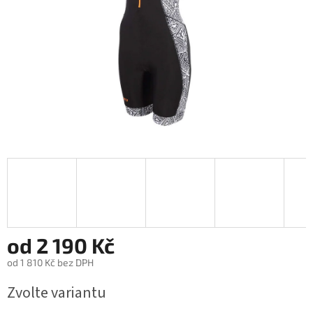
od
2 190 Kč
od
1 810 Kč
bez DPH
Měrná
Zvolte variantu
cena: