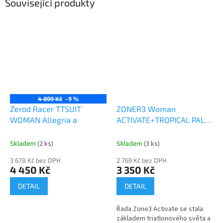
Související produkty
4 899 Kč
–9 %
Zerod Racer TTSUIT
ZONER3 Woman
WOMAN Allegria a
ACTIVATE+TROPICAL PALM
SHORT SLEEVE TRISUIT A
Skladem
(2 ks)
Skladem
(3 ks)
3 678 Kč bez DPH
2 769 Kč bez DPH
4 450 Kč
3 350 Kč
DETAIL
DETAIL
Řada Zone3 Activate se stala
základem triatlonového světa a