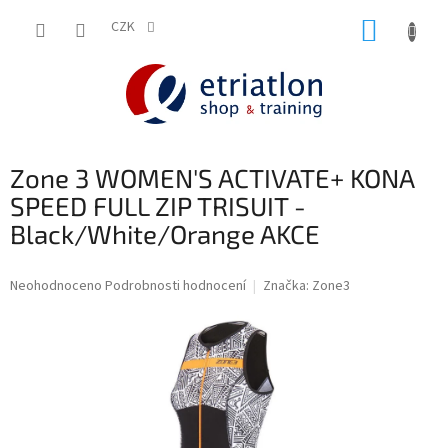
Přejít
NÁKUP
na
CZK
shop.etriatlon.cz - Chat
obsah
KOŠÍK
Zone 3 WOMEN'S ACTIVATE+ KONA
SPEED FULL ZIP TRISUIT -
Black/White/Orange AKCE
Průměrné
Neohodnoceno
Podrobnosti hodnocení
Značka:
Zone3
hodnocení
produktu
je
0,0
z
5
hvězdiček.