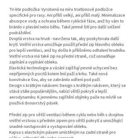
Tri-lite podložka: Vyrobená na míru triatlonové podložce
specifické pro rasy. Ani příliš velký, ani příliš malý. Minimalizace
absorpce vody a ochrana během cyklické fáze, aniž by vám to
bránilo v plavání nebo běhu. Také jemné šití pro další snížení
podráždění.
Dvojitá vrstva na hrudi - navržena tak, aby poskytovala další
krytí. Vnitřní vrstva umožňuje použít přední zip hlavního obleku
pro lepší ventilaci, aniž by došlo k přílišnému odhalení hrudníku.
Vnitřní vrstva má také zip na přední straně, což usnadňuje
zapínání a vypínání obleku.
Elastická technologie a vázání zajišťují pevné uchycení bez
nepříjemných pocitů kolem linií paží a krku. Také nová
konstrukce švu, aby se zabránilo odření pod paží.
Design s krátkým rukávem: Design s krátkým rukávem, který se
stává stále populárnějším, nabízí větší pokrytí a lepší
aerodynamiku. K jemnému zajištění objímky paže na místě se
používá dvouvrstvý pásek.
Přední zip pro větší ventilaci během cyklu nebo běh s dvojitou
vnitřní vrstvou s předním zipem pro větší pokrytí a umožňující
snadné nastupování a vystupování obleku.
Send
Kapsa s elastickým pásem umístěným na zadní straně pro