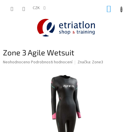
Přejít
NÁKUP
na
CZK
shop.etriatlon.cz - Chat
obsah
KOŠÍK
Zone 3 Agile Wetsuit
Průměrné
Neohodnoceno
Podrobnosti hodnocení
Značka:
Zone3
hodnocení
produktu
je
0,0
z
5
hvězdiček.