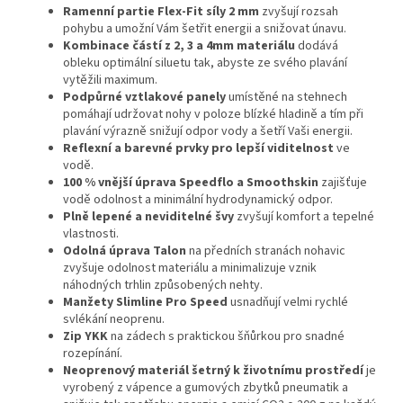
Ramenní partie Flex-Fit síly 2 mm
zvyšují rozsah
pohybu a umožní Vám šetřit energii a snižovat únavu.
Kombinace částí z 2, 3 a 4mm materiálu
dodává
obleku optimální siluetu tak, abyste ze svého plavání
vytěžili maximum.
Podpůrné vztlakové panely
umístěné na stehnech
pomáhají udržovat nohy v poloze blízké hladině a tím při
plavání výrazně snižují odpor vody a šetří Vaši energii.
Reflexní a barevné prvky pro lepší viditelnost
ve
vodě.
100 % vnější úprava Speedflo a Smoothskin
zajišťuje
vodě odolnost a minimální hydrodynamický odpor.
Plně lepené a neviditelné švy
zvyšují komfort a tepelné
vlastnosti.
Odolná úprava Talon
na předních stranách nohavic
zvyšuje odolnost materiálu a minimalizuje vznik
Send
náhodných trhlin způsobených nehty.
Manžety Slimline Pro Speed
usnadňují velmi rychlé
Powered by chaterimo
svlékání neoprenu.
Zip YKK
na zádech s praktickou šňůrkou pro snadné
rozepínání.
Neoprenový materiál šetrný k životnímu prostředí
je
vyrobený z vápence a gumových zbytků pneumatik a