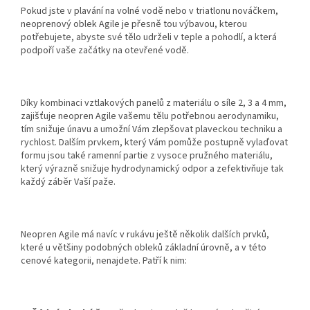
Pokud jste v plavání na volné vodě nebo v triatlonu nováčkem,
neoprenový oblek Agile je přesně tou výbavou, kterou
potřebujete, abyste své tělo udrželi v teple a pohodlí, a která
podpoří vaše začátky na otevřené vodě.
Díky kombinaci vztlakových panelů z materiálu o síle 2, 3 a 4 mm,
zajišťuje neopren Agile vašemu tělu potřebnou aerodynamiku,
tím snižuje únavu a umožní Vám zlepšovat plaveckou techniku a
rychlost. Dalším prvkem, který Vám pomůže postupně vylaďovat
formu jsou také ramenní partie z vysoce pružného materiálu,
který výrazně snižuje hydrodynamický odpor a zefektivňuje tak
každý záběr Vaší paže.
Neopren Agile má navíc v rukávu ještě několik dalších prvků,
které u většiny podobných obleků základní úrovně, a v této
cenové kategorii, nenajdete. Patří k nim: