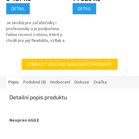
DETAIL
DETAIL
Je skvělá pro začátečníky i
profesionály a je podpořena
řadou recenzí z oboru, které ji
chválí pro její flexibilitu, vztlak a
rychlost odstranění.Časopisy
Triathlete Europe a...
ZOBRAZIT VŠECHNY SOUVISEJÍCÍ PRODUKTY
Popis
Podobné (6)
Hodnocení
Diskuze
Značka
Detailní popis produktu
Neopren AGILE