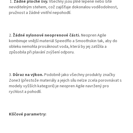
1.
Žádné ploché švy.
Všechny jsou plně lepené nebo šité
neviditelným stehem, což zajišťuje dokonalou voděodolnost,
pružnost a žádné vnitřní nepohodlí.
2.
Žádné nylonové neoprenové části.
Neopren Agile
kombinuje vnější materiál Speedflo a Smoothskin tak, aby do
obleku nemohla prosáknout voda, která by jej zatížila a
způsobila při plavání zvýšení odporu.
3.
Důraz na výkon.
Podobně jako všechny produkty značky
Zone3 (přestože materiály a jejich sílu nelze zcela porovnávat s
modely vyšších kategorií) je neopren Agile navržený pro
rychlost a pohodlí.
Klíčové parametry: