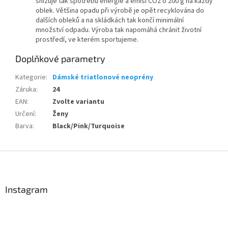
snižuje tak spotřebu energie a emisí CO2 o 200 g na každý
oblek. Většina opadu při výrobě je opět recyklována do
dalších obleků a na skládkách tak končí minimální
množství odpadu. Výroba tak napomáhá chránit životní
prostředí, ve kterém sportujeme.
Doplňkové parametry
Kategorie
:
Dámské triatlonové neoprény
Záruka
:
24
EAN
:
Zvolte variantu
Určení
:
Ženy
Barva
:
Black/Pink/Turquoise
Z
á
p
a
Instagram
t
í