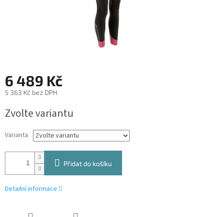
6 489 Kč
5 363 Kč bez DPH
Měrná
Zvolte variantu
cena:
Varianta
Přidat do košíku
Detailní informace