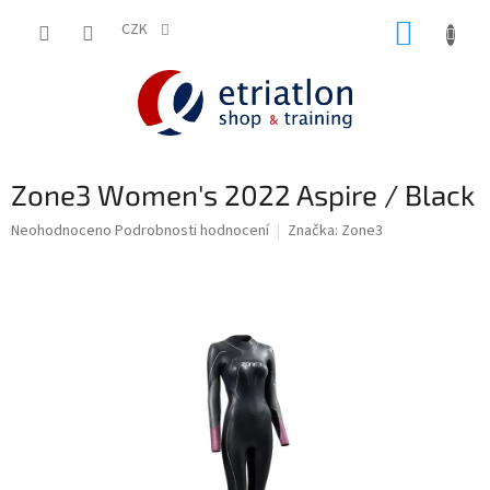
Přejít
NÁKUP
na
CZK
shop.etriatlon.cz - Chat
obsah
KOŠÍK
Zone3 Women's 2022 Aspire / Black
Průměrné
Neohodnoceno
Podrobnosti hodnocení
Značka:
Zone3
hodnocení
produktu
je
0,0
z
5
hvězdiček.