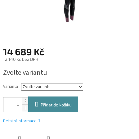
14 689 Kč
12 140 Kč bez DPH
Měrná
Zvolte variantu
cena:
Varianta
Přidat do košíku
Detailní informace