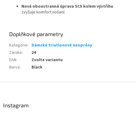
Powered by chaterimo
Nová oboustranná úprava SCS kolem výstřihu
zvyšuje komfort nošení.
Doplňkové parametry
Kategorie
:
Dámské triatlonové neoprény
Záruka
:
24
EAN
:
Zvolte variantu
Barva
:
Black
Z
á
p
a
Instagram
t
í