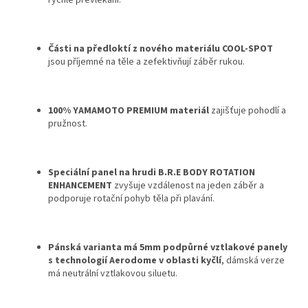
Části na předloktí z nového materiálu COOL-SPOT
jsou příjemné na těle a zefektivňují záběr rukou.
100% YAMAMOTO PREMIUM materiál
zajišťuje pohodlí a
pružnost.
Speciální panel na hrudi B.R.E BODY ROTATION
ENHANCEMENT
zvyšuje vzdálenost na jeden záběr a
podporuje rotační pohyb těla při plavání.
Pánská varianta má 5mm podpůrné vztlakové panely
s technologií Aerodome v oblasti kyčlí
, dámská verze
má neutrální vztlakovou siluetu.
Send