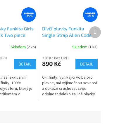
1 190 Kč
1 190 Kč
–25 %
–25 %
vky Funkita Girls
Dívčí plavky Funkita
Další
produkt
k Two piece
Single Strap Alien Code
lue
Swimsuit
Skladem
(2 ks)
Skladem
(1 ks)
 DPH
736 Kč bez DPH
890 Kč
DETAIL
DETAIL
naší exkluzivní
C-Infinity, vynikající volba pro
nfinity, 100%
plavce, má výjimečnou pevnost
olyesteru, který je
a dokáže si uchovat svou
průlomem v
odolnost daleko za jiné plavky
 tkaniny odolné vůči
s elastanem. Ideální pro časté
používání bazénu pro...