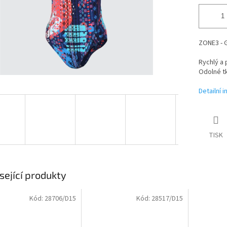
ZONE3 - G
Rychlý a 
Odolné tk
Detailní 
TISK
sející produkty
Kód:
28706/D15
Kód:
28517/D15