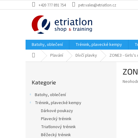
Přejít
+420 777 891 754
petr.vales@etriatlon.cz
na
obsah
Batohy, oblečení
Trénink, plavecké kempy
T
Domů
Plavání
Dívčí plavky
ZONE3 - Girls'
P
ZONE
o
Přeskočit
s
Průměr
Neohod
Kategorie
kategorie
t
hodnoce
r
produkt
Batohy, oblečení
a
je
Trénink, plavecké kempy
0,0
n
z
Dárkové poukazy
n
5
í
Plavecký trénink
hvězdič
p
Triatlonový trénink
a
Běžecký trénink