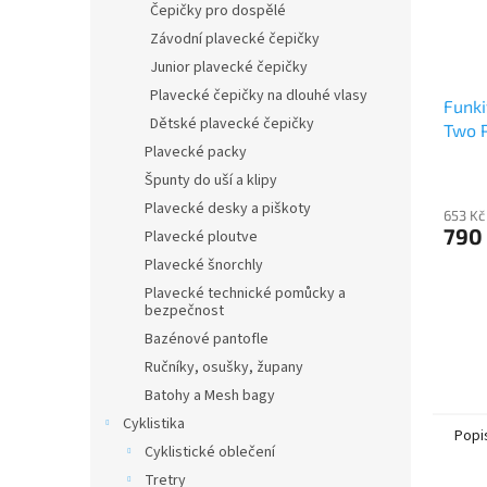
Čepičky pro dospělé
Závodní plavecké čepičky
Junior plavecké čepičky
Plavecké čepičky na dlouhé vlasy
Funki
Dětské plavecké čepičky
Two 
Plavecké packy
Špunty do uší a klipy
Plavecké desky a piškoty
653 Kč
790
Plavecké ploutve
Plavecké šnorchly
Plavecké technické pomůcky a
bezpečnost
Bazénové pantofle
Ručníky, osušky, župany
Batohy a Mesh bagy
Cyklistika
Popi
Cyklistické oblečení
Tretry