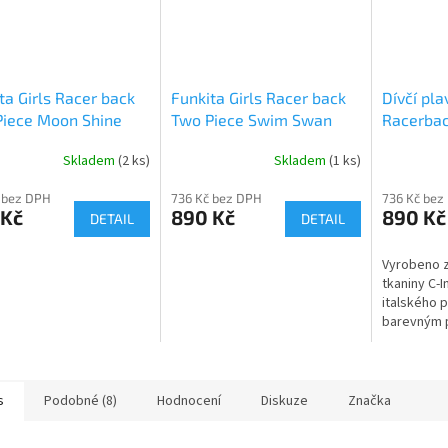
ta Girls Racer back
Funkita Girls Racer back
Dívčí pla
Piece Moon Shine
Two Piece Swim Swan
Racerbac
Bashed B
Skladem
(2 ks)
Skladem
(1 ks)
 bez DPH
736 Kč bez DPH
736 Kč bez
 Kč
890 Kč
890 Kč
DETAIL
DETAIL
Vyrobeno z 
tkaniny C-I
italského p
barevným 
technologii
chlóru!
s
Podobné (8)
Hodnocení
Diskuze
Značka