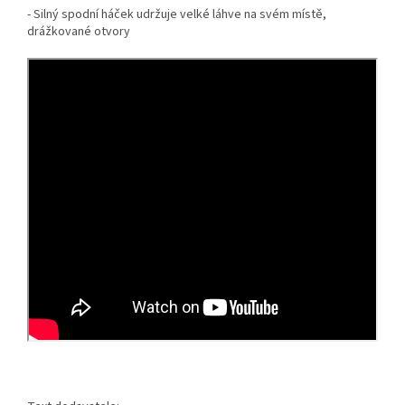
- Silný spodní háček udržuje velké láhve na svém místě,
drážkované otvory