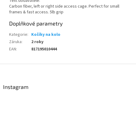
Text dodavatele:
Carbon fiber, left or right side access cage. Perfect for small
frames & fast access. 5lb grip
Send
Doplňkové parametry
Powered by chaterimo
Kategorie
:
Košíky na kolo
Záruka
:
2 roky
EAN
:
817195010444
Z
á
p
a
Instagram
t
í