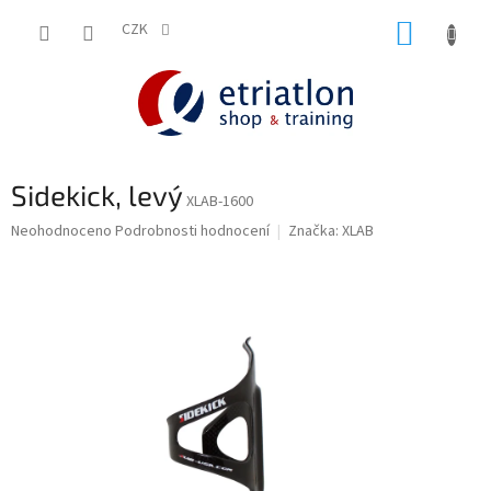
Přejít
NÁKUP
na
CZK
shop.etriatlon.cz - Chat
obsah
KOŠÍK
Sidekick, levý
XLAB-1600
Průměrné
Neohodnoceno
Podrobnosti hodnocení
Značka:
XLAB
hodnocení
produktu
je
0,0
z
5
hvězdiček.