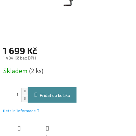
1 699 Kč
1 404 Kč bez DPH
Měrná
Skladem
(2 ks)
cena:
Přidat do košíku
Detailní informace