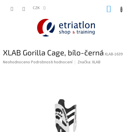
Přejít
NÁKUP
na
CZK
shop.etriatlon.cz - Chat
obsah
KOŠÍK
XLAB Gorilla Cage, bílo-černá
XLAB-1639
Průměrné
Neohodnoceno
Podrobnosti hodnocení
Značka:
XLAB
hodnocení
produktu
je
0,0
z
5
hvězdiček.