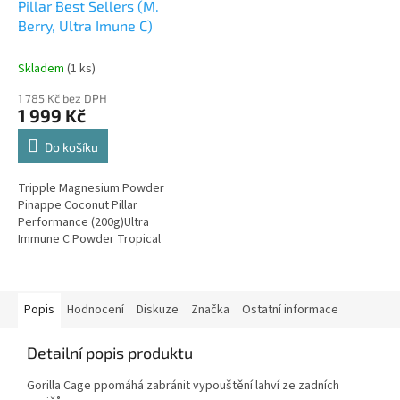
Pillar Best Sellers (M.
Berry, Ultra Imune C)
Skladem
(1 ks)
1 785 Kč bez DPH
1 999 Kč
Do košíku
Tripple Magnesium Powder
Pinappe Coconut Pillar
Performance (200g)Ultra
Immune C Powder Tropical
(200g) Pillar Performance
Popis
Hodnocení
Diskuze
Značka
Ostatní informace
Detailní popis produktu
Gorilla Cage p
pomáhá zabránit vypouštění lahví ze zadních