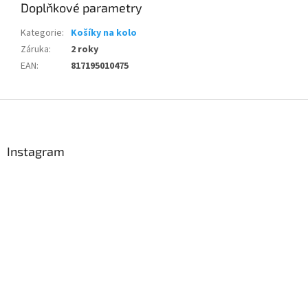
Doplňkové parametry
Kategorie
:
Košíky na kolo
Záruka
:
2 roky
EAN
:
817195010475
Z
á
p
a
Instagram
t
í