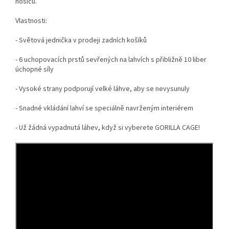
nosičů.
Vlastnosti:
- Světová jednička v prodeji zadních košíků
- 6 uchopovacích prstů sevřených na lahvích s přibližně 10 liber
úchopné síly
- Vysoké strany podporují velké láhve, aby se nevysunuly
- Snadné vkládání lahví se speciálně navrženým interiérem
- Už žádná vypadnutá láhev, když si vyberete GORILLA CAGE!