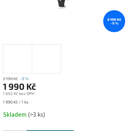
2 190 Kč
–9 %
2 190 Kč
–9 %
1 990 Kč
1 645 Kč bez DPH
Měrná
1 990 Kč / 1 ks
cena:
Skladem
(>3 ks)