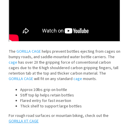
The
GORILLA
CAGE
helps prevent bottles ejecting from cages on
bumpy roads, and saddle-mounted water bottle carriers. The
cage
has over 2X the gripping force of conventional carbon
cages due to the 6 high shouldered carbon gripping fingers, tall
retention tab at the top and thicker carbon material. The
GORILLA
CAGE
will fit on any standard
cage
mounts.
Approx 10lbs grip on bottle
Stiff top lip helps retain bottles
Send
Flared entry for fast insertion
Thick shelf to support large bottles
Powered by chaterimo
For rough road surfaces or mountain biking, check out the
GORILLA
XT
CAGE