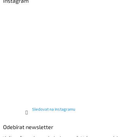
a
Instagram
t
í
Sledovat na Instagramu
Odebírat newsletter