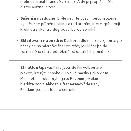
mohou narušit titanové zrcadlo. Vždy je propláchněte
čistou vlažnou vodou.
Sušení na vzduchu:
Brýle nechte vyschnout přirozeně.
Vyhněte se přímému slunci a radiátorům, které způsobují
křehnutí silikonu a degradaci barev zorníků.
Skladování v pouzdře:
Kvůli zrcadlové úpravě jsou brýle
náchylné na mikroškrábance. Vždy je ukládejte do
ochranného obalu odděleně od ostatních pomůcek.
Etriatlon tip:
Fastlane jsou ideální volbou pro
plavce, kterým nevyhovují velké masky (jako Vista
Pro) nebo široké brýle (jako Kayenne). Pokud
hledáte pocit lehkosti a "race-ready" design,
Fastlane jsou trefou do černého.
Z
á
p