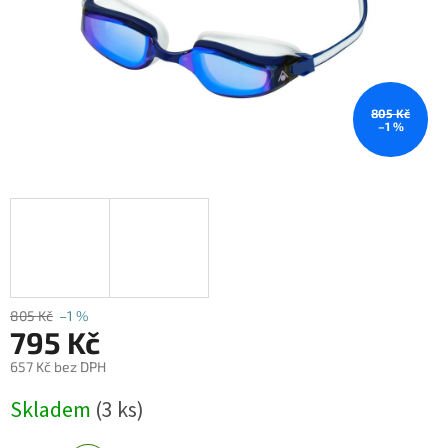
805 Kč
–1 %
805 Kč
–1 %
795 Kč
657 Kč bez DPH
Měrná
Skladem
(3 ks)
cena: