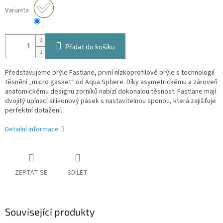
Varianta
Přidat do košíku
Představujeme brýle Fastlane, první nízkoprofilové brýle s technologií
těsnění „micro gasket“ od Aqua Sphere. Díky asymetrickému a zároveň
anatomickému designu zorníků nabízí dokonalou těsnost. Fastlane mají
dvojitý upínací silikonový pásek s nastavitelnou sponou, která zajišťuje
perfektní dotažení.
Detailní informace
ZEPTAT SE
SDÍLET
Související produkty