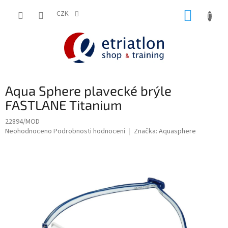
Přejít
NÁKUP
na
CZK
shop.etriatlon.cz - Chat
obsah
KOŠÍK
Aqua Sphere plavecké brýle
FASTLANE Titanium
22894/MOD
Průměrné
Neohodnoceno
Podrobnosti hodnocení
Značka:
Aquasphere
hodnocení
produktu
je
0,0
z
5
hvězdiček.