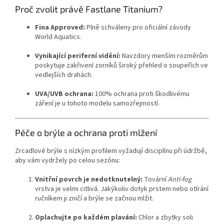
Proč zvolit právě Fastlane Titanium?
Fina Approved:
Plně schváleny pro oficiální závody
World Aquatics.
Vynikající periferní vidění:
Navzdory menším rozměrům
poskytuje zakřivení zorníků široký přehled o soupeřích ve
vedlejších drahách.
UVA/UVB ochrana:
100% ochrana proti škodlivému
záření je u tohoto modelu samozřejmostí.
Péče o brýle a ochrana proti mlžení
Zrcadlové brýle s nízkým profilem vyžadují disciplínu při údržbě,
aby vám vydržely po celou sezónu:
Vnitřní povrch je nedotknutelný:
Tovární
Anti-fog
Send
vrstva je velmi citlivá. Jakýkoliv dotyk prstem nebo otírání
ručníkem ji zničí a brýle se začnou mlžit.
Powered by chaterimo
Oplachujte po každém plavání:
Chlor a zbytky soli