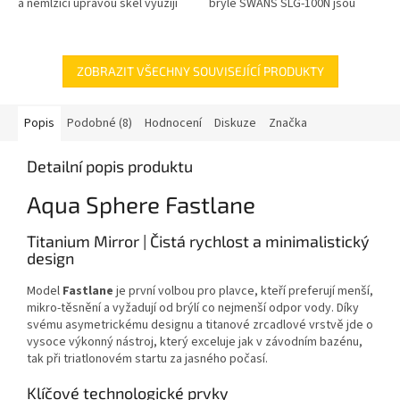
a nemlžící úpravou skel využijí
brýle SWANS SLG-100N jsou
jak rekreační tak i závodní
ideální volbou pro rekreační i
plavci.
pravidelné plavce, kteří hledají...
ZOBRAZIT VŠECHNY SOUVISEJÍCÍ PRODUKTY
Popis
Podobné (8)
Hodnocení
Diskuze
Značka
Detailní popis produktu
Aqua Sphere Fastlane
Titanium Mirror | Čistá rychlost a minimalistický
design
Model
Fastlane
je první volbou pro plavce, kteří preferují menší,
mikro-těsnění a vyžadují od brýlí co nejmenší odpor vody. Díky
svému asymetrickému designu a titanové zrcadlové vrstvě jde o
vysoce výkonný nástroj, který exceluje jak v závodním bazénu,
tak při triatlonovém startu za jasného počasí.
Klíčové technologické prvky