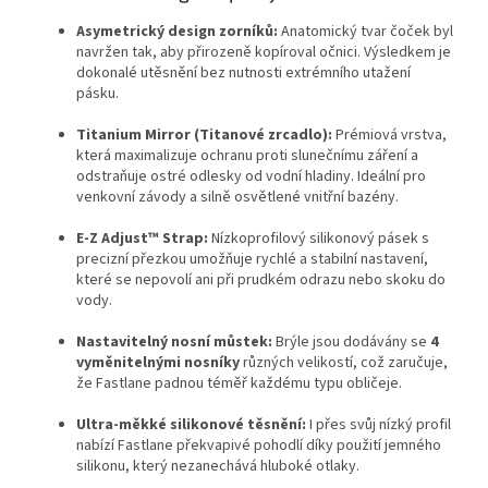
Asymetrický design zorníků:
Anatomický tvar čoček byl
navržen tak, aby přirozeně kopíroval očnici. Výsledkem je
dokonalé utěsnění bez nutnosti extrémního utažení
pásku.
Titanium Mirror (Titanové zrcadlo):
Prémiová vrstva,
která maximalizuje ochranu proti slunečnímu záření a
odstraňuje ostré odlesky od vodní hladiny. Ideální pro
venkovní závody a silně osvětlené vnitřní bazény.
E-Z Adjust™ Strap:
Nízkoprofilový silikonový pásek s
precizní přezkou umožňuje rychlé a stabilní nastavení,
které se nepovolí ani při prudkém odrazu nebo skoku do
vody.
Nastavitelný nosní můstek:
Brýle jsou dodávány se
4
vyměnitelnými nosníky
různých velikostí, což zaručuje,
že Fastlane padnou téměř každému typu obličeje.
Ultra-měkké silikonové těsnění:
I přes svůj nízký profil
nabízí Fastlane překvapivé pohodlí díky použití jemného
silikonu, který nezanechává hluboké otlaky.