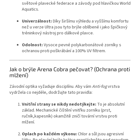
světové plavecké federace a závody pod hlavičkou World
Aquatics.
Univerzálnost:
Díky širšímu výhledu a vyššímu komfortu
než u verze Ultra jsou tyto brýle oblíbené i jako špičkový
tréninkový nástroj pro dálkové plavce.
Odolnost:
Vysoce pevné polykarbonátové zorníky s
ochranou proti poškrábání a 100% UV filtrem.
Jak o brýle Arena Cobra pečovat? (Ochrana proti
mlžení)
Závodní optika vyžaduje disciplínu.
Aby vám
Anti-fog
vrstva
vydržela co nejdéle,
dodržujte tato pravidla:
Vnitřní strany se nikdy nedotýkejte:
To je absolutní
základ.
Mechanické čištění vnitřku zorníku (prst,
ručník,
kapesník) okamžitě zničí tovární vrstvu proti
mlžení.
Oplach po každém výkonu:
Chlor a sůl jsou agresivní
Send
látky.
Po plavání brýle krátce propláchněte pod proudem