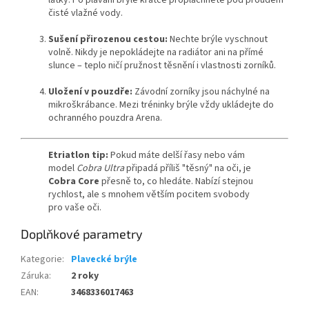
čisté vlažné vody.
Powered by chaterimo
Sušení přirozenou cestou:
Nechte brýle vyschnout
volně.
Nikdy je nepokládejte na radiátor ani na přímé
slunce – teplo ničí pružnost těsnění i vlastnosti zorníků.
Uložení v pouzdře:
Závodní zorníky jsou náchylné na
mikroškrábance.
Mezi tréninky brýle vždy ukládejte do
ochranného pouzdra Arena.
Etriatlon tip:
Pokud máte delší řasy nebo vám
model
Cobra Ultra
připadá příliš "těsný" na oči, je
Cobra Core
přesně to, co hledáte. Nabízí stejnou
rychlost, ale s mnohem větším pocitem svobody
pro vaše oči.
Doplňkové parametry
Kategorie
:
Plavecké brýle
Záruka
:
2 roky
EAN
:
3468336017463