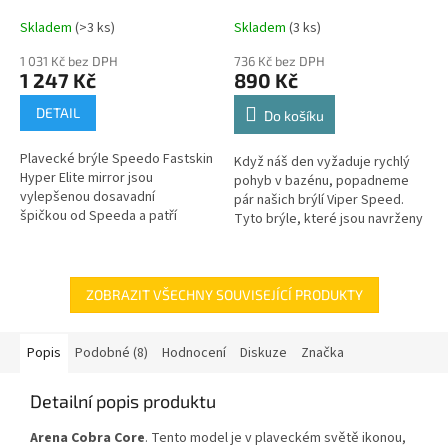
Black/Green/Camo -
Mirror Lens / OS A
Skladem
(>3 ks)
Skladem
(3 ks)
1 031 Kč bez DPH
736 Kč bez DPH
1 247 Kč
890 Kč
DETAIL
Do košíku
Plavecké brýle Speedo Fastskin
Když náš den vyžaduje rychlý
Hyper Elite mirror jsou
pohyb v bazénu, popadneme
vylepšenou dosavadní
pár našich brýlí Viper Speed.
špičkou od Speeda a patří
Tyto brýle, které jsou navrženy
vůbec mezi nejlepší
speciálně pro rychlostní relace
závodní brýle světa. Jsou...
založené na bazénu, se...
ZOBRAZIT VŠECHNY SOUVISEJÍCÍ PRODUKTY
Popis
Podobné (8)
Hodnocení
Diskuze
Značka
Detailní popis produktu
Arena Cobra Core
.
Tento model je v plaveckém světě ikonou,