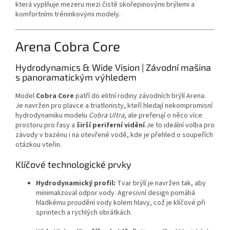
která vyplňuje mezeru mezi čistě skořepinovými brýlemi a
komfortními tréninkovými modely.
Arena Cobra Core
Hydrodynamics & Wide Vision | Závodní mašina
s panoramatickým výhledem
Model
Cobra Core
patří do elitní rodiny závodních brýlí Arena.
Je navržen pro plavce a triatlonisty,
kteří hledají nekompromisní
hydrodynamiku modelu
Cobra Ultra
,
ale preferují o něco více
prostoru pro řasy a
širší periferní vidění
.
Je to ideální volba pro
závody v bazénu i na otevřené vodě,
kde je přehled o soupeřích
otázkou vteřin.
Klíčové technologické prvky
Hydrodynamický profil:
Tvar brýlí je navržen tak,
aby
minimalizoval odpor vody.
Agresivní design pomáhá
hladkému proudění vody kolem hlavy,
což je klíčové při
sprintech a rychlých obrátkách.