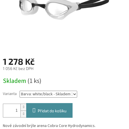
1 278 Kč
1 056 Kč bez DPH
Měrná
Skladem
(1 ks)
cena:
Varianta
Přidat do košíku
Nové závodní brýle arena Cobra Core Hydrodynamics.