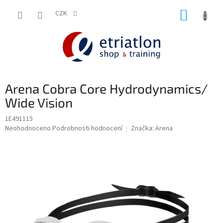
Přejít
NÁKUP
na
CZK
shop.etriatlon.cz - Chat
obsah
KOŠÍK
Arena Cobra Core Hydrodynamics/
Wide Vision
1E491115
Průměrné
Neohodnoceno
Podrobnosti hodnocení
Značka:
Arena
hodnocení
produktu
je
0,0
z
5
hvězdiček.