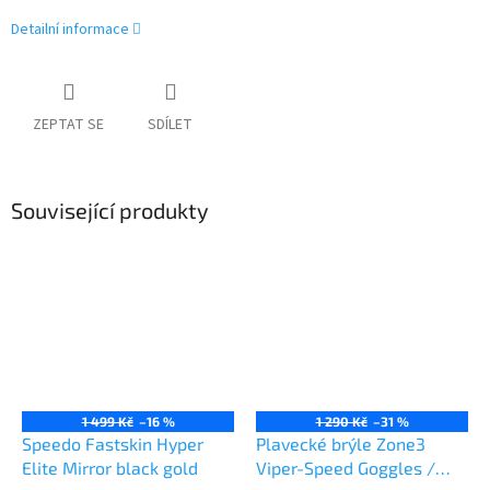
Detailní informace
ZEPTAT SE
SDÍLET
Související produkty
1 499 Kč
–16 %
1 290 Kč
–31 %
Speedo Fastskin Hyper
Plavecké brýle Zone3
Elite Mirror black gold
Viper-Speed Goggles /