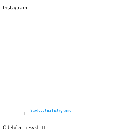
p
a
Instagram
t
í
Sledovat na Instagramu
Odebírat newsletter