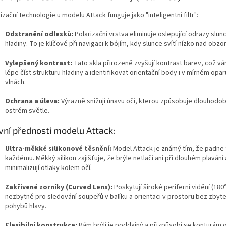
izační technologie u modelu Attack funguje jako "inteligentní filtr":
Odstranění odlesků:
Polarizační vrstva eliminuje oslepující odrazy slun
hladiny. To je klíčové při navigaci k bójím, kdy slunce svítí nízko nad obzo
Vylepšený kontrast:
Tato skla přirozeně zvyšují kontrast barev, což 
lépe číst strukturu hladiny a identifikovat orientační body i v mírném opa
vlnách.
Ochrana a úleva:
Výrazně snižují únavu očí, kterou způsobuje dlouhodo
ostrém světle.
vní přednosti modelu Attack:
Ultra-měkké silikonové těsnění:
Model Attack je známý tím, že padne
každému. Měkký silikon zajišťuje, že brýle netlačí ani při dlouhém plavání 
minimalizují otlaky kolem očí.
Zakřivené zorníky (Curved Lens):
Poskytují široké periferní vidění (
180
nezbytné pro sledování soupeřů v balíku a orientaci v prostoru bez zbyt
pohybů hlavy.
Flexibilní konstrukce:
Rám brýlí je poddajný a přizpůsobí se konturám o