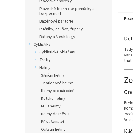
vůbec 
Plavecké šnorchly
závodn
Plavecké technické pomůcky a
bezpečnost
Popi
Bazénové pantofle
Ručníky, osušky, župany
Batohy a Mesh bagy
Det
Cyklistika
Tady
Cyklistické oblečení
vari
Tretry
triat
Helmy
Silniční helmy
Zo
Triatlonové helmy
Helmy pro náročné
Ora
Dětské helmy
Brýl
MTB helmy
komp
zvyš
Helmy do města
Ve sp
Příslušenství
Ostatní helmy
Klí