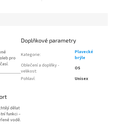
í plaveckou
speciálně pro rychlostní relace
NA.
založené na bazénu, se...
etriatlon.cz - Chat
Doplňkové parametry
Plavecké
vné
Kategorie
:
brýle
voleb pro
časí.
Oblečení a doplňky -
OS
velikost
:
Pohlaví
:
Unisex
ort
htějí dělat
ní funkci –
vřené vodě.