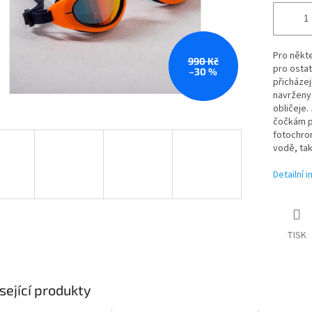
Pro někte
990 Kč
pro ostat
–30 %
přicházej
navrženy 
obličeje.
čočkám p
fotochrom
vodě, tak
Detailní 
TISK
sející produkty