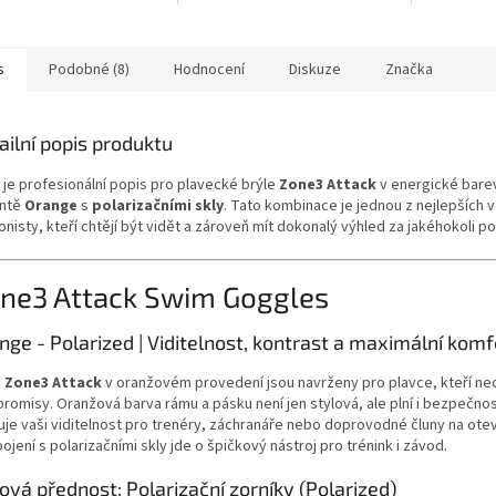
mezi nejlepší
těsnění, kterí perfektně přilne
mezinárodn
í brýle světa. Jsou...
a kopíruje tvar obličeje, s
federací FI
shop.
minimálním...
s
Podobné (8)
Hodnocení
Diskuze
Značka
ailní popis produktu
 je profesionální popis pro plavecké brýle
Zone3 Attack
v energické bare
antě
Orange
s
polarizačními skly
. Tato kombinace je jednou z nejlepších 
lonisty, kteří chtějí být vidět a zároveň mít dokonalý výhled za jakéhokoli po
ne3 Attack Swim Goggles
nge - Polarized | Viditelnost, kontrast a maximální komf
e
Zone3 Attack
v oranžovém provedení jsou navrženy pro plavce, kteří nec
romisy. Oranžová barva rámu a pásku není jen stylová, ale plní i bezpečnost
uje vaši viditelnost pro trenéry, záchranáře nebo doprovodné čluny na ote
ojení s polarizačními skly jde o špičkový nástroj pro trénink i závod.
čová přednost: Polarizační zorníky (Polarized)