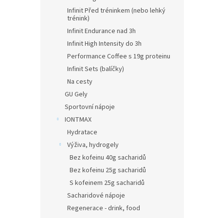
Infinit Před tréninkem (nebo lehký
trénink)
Infinit Endurance nad 3h
Infinit High Intensity do 3h
Performance Coffee s 19g proteinu
Infinit Sets (balíčky)
Na cesty
GU Gely
Sportovní nápoje
IONTMAX
Hydratace
Výživa, hydrogely
Bez kofeinu 40g sacharidů
Bez kofeinu 25g sacharidů
S kofeinem 25g sacharidů
Sacharidové nápoje
Regenerace - drink, food