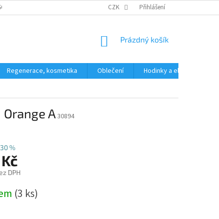
SOBNÍCH ÚDAJŮ
CZK
Přihlášení
NÁKUPNÍ
Prázdný košík
KOŠÍK
Regenerace, kosmetika
Oblečení
Hodinky a elektronika
 Orange A
30894
30 %
 Kč
ez DPH
dem
(3 ks)