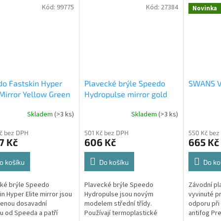
Kód:
99775
Kód:
27384
Novinka
o Fastskin Hyper
Plavecké brýle Speedo
SWANS V
 Mirror Yellow Green
Hydropulse mirror gold
Skladem
(>3 ks)
Skladem
(>3 ks)
Kč bez DPH
501 Kč bez DPH
550 Kč bez
7 Kč
606 Kč
665 Kč
o košíku
Do košíku
Do ko
ké brýle Speedo
Plavecké brýle Speedo
Závodní pl
in Hyper Elite mirror jsou
Hydropulse jsou novým
vyvinuté p
šenou dosavadní
modelem střední třídy.
odporu při 
u od Speeda a patří
Používají termoplastické
antifog Pr