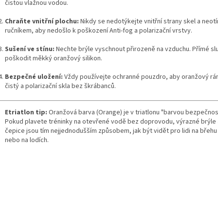
čistou vlažnou vodou.
Chraňte vnitřní plochu:
Nikdy se nedotýkejte vnitřní strany skel a neotí
ručníkem, aby nedošlo k poškození Anti-fog a polarizační vrstvy.
Sušení ve stínu:
Nechte brýle vyschnout přirozeně na vzduchu. Přímé s
poškodit měkký oranžový silikon.
Bezpečné uložení:
Vždy používejte ochranné pouzdro, aby oranžový rá
čistý a polarizační skla bez škrábanců.
Etriatlon tip:
Oranžová barva (Orange) je v triatlonu "barvou bezpečnost
Pokud plavete tréninky na otevřené vodě bez doprovodu, výrazné brýle 
čepice jsou tím nejjednodušším způsobem, jak být vidět pro lidi na břehu
nebo na lodích.