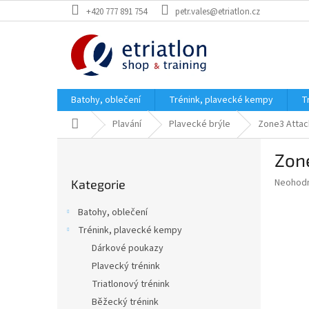
Přejít
+420 777 891 754
petr.vales@etriatlon.cz
na
obsah
Batohy, oblečení
Trénink, plavecké kempy
T
Domů
Plavání
Plavecké brýle
Zone3 Attac
P
Zon
o
Přeskočit
s
Průměr
Neohod
Kategorie
kategorie
t
hodnoce
r
produkt
Batohy, oblečení
a
je
Trénink, plavecké kempy
0,0
n
z
Dárkové poukazy
n
5
í
Plavecký trénink
hvězdič
p
Triatlonový trénink
a
Běžecký trénink