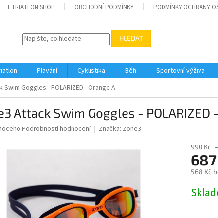
ETRIATLON SHOP
OBCHODNÍ PODMÍNKY
PODMÍNKY OCHRANY O
HLEDAT
riatlon
Plavání
Cyklistika
Běh
Sportovní výživa
k Swim Goggles - POLARIZED - Orange A
e3 Attack Swim Goggles - POLARIZED -
né
noceno
Podrobnosti hodnocení
Značka:
Zone3
ní
u
990 Kč
–
687
568 Kč b
Měrná
Skla
ek.
cena: