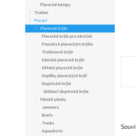
n
Plavecké kempy
e
Triatlon
l
Plavání
Plavecké brýle
Plavecké brýle pro náročné
Pouzdra k plaveckým brýlím
Triatlonové brýle
Dámské plavecké brýle
Dětské plavecké brýle
Doplňky plaveckých brýlí
Dioptrické brýle
Skládací dioptrické brýle
Pánské plavky
Jammers
Briefs
Trunks
Souvi
Aquashorts