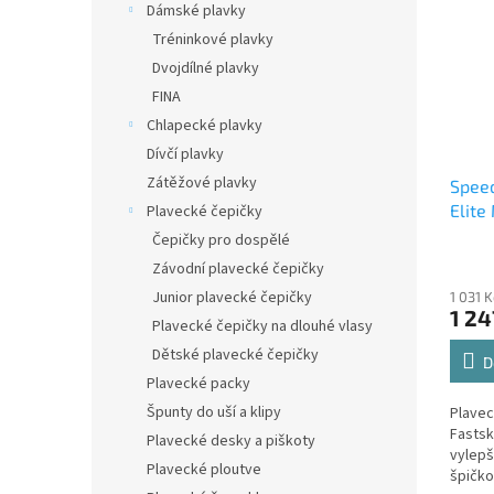
Dámské plavky
Tréninkové plavky
Dvojdílné plavky
FINA
Chlapecké plavky
Dívčí plavky
Zátěžové plavky
Speed
Elite
Plavecké čepičky
Čepičky pro dospělé
Závodní plavecké čepičky
Junior plavecké čepičky
1 031 
1 24
Plavecké čepičky na dlouhé vlasy
Dětské plavecké čepičky
D
Plavecké packy
Špunty do uší a klipy
Plavec
Fastsk
Plavecké desky a piškoty
vylep
Plavecké ploutve
špičko