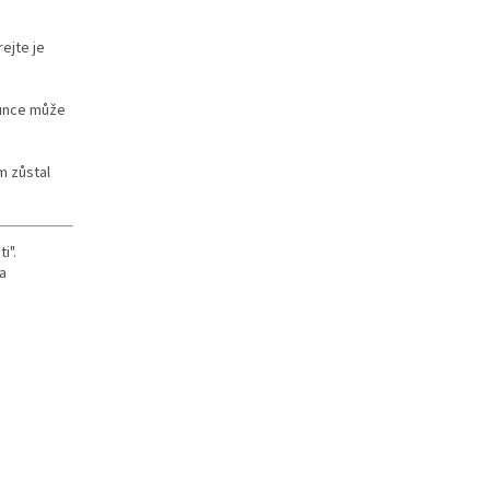
rejte je
lunce může
m zůstal
i".
a