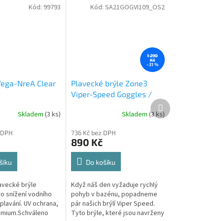
Kód:
99793
Kód:
SA21GOGVI109_OS2
1 290
Kč
–31 %
ega-NreA Clear
Plavecké brýle Zone3
Viper-Speed Goggles /
Další
Black/Green/Camo -
produkt
Skladem
(3 ks)
Skladem
(3 ks)
Mirror Lens / OS A
 DPH
736 Kč bez DPH
890 Kč
šíku
Do košíku
avecké brýle
Když náš den vyžaduje rychlý
ro snížení vodního
pohyb v bazénu, popadneme
plavání. UV ochrana,
pár našich brýlí Viper Speed.
emium.Schváleno
Tyto brýle, které jsou navrženy