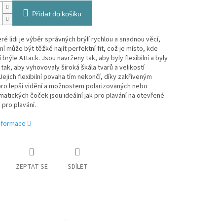
Přidat do košíku
ré lidi je výběr správných brýlí rychlou a snadnou věcí,
ní může být těžké najít perfektní fit, což je místo, kde
í brýle Attack. Jsou navrženy tak, aby byly flexibilní a byly
tak, aby vyhovovaly široká škála tvarů a velikostí
 Jejich flexibilní povaha tím nekončí, díky zakřiveným
ro lepší vidění a možnostem polarizovaných nebo
atických čoček jsou ideální jak pro plavání na otevřené
 pro plavání.
informace
ZEPTAT SE
SDÍLET