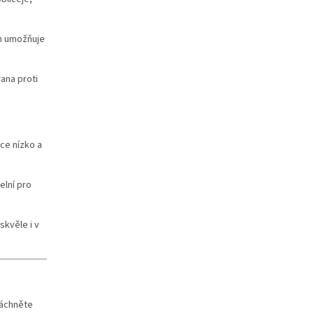
m umožňuje
rana proti
nce nízko a
elní pro
skvěle i v
láchněte