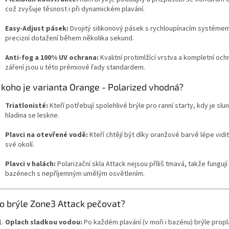
což zvyšuje těsnost i při dynamickém plavání.
Easy-Adjust pásek:
Dvojitý silikonový pásek s rychloupínacím systéme
precizní dotažení během několika sekund.
Anti-fog a 100% UV ochrana:
Kvalitní protimlžící vrstva a kompletní och
záření jsou u této prémiové řady standardem.
 koho je varianta Orange - Polarized vhodná?
Triatlonisté:
Kteří potřebují spolehlivé brýle pro ranní starty, kdy je slu
hladina se leskne.
Plavci na otevřené vodě:
Kteří chtějí být díky oranžové barvě lépe vidit
své okolí.
Plavci v halách:
Polarizační skla Attack nejsou příliš tmavá, takže fungují 
bazénech s nepříjemným umělým osvětlením.
 o brýle Zone3 Attack pečovat?
Oplach sladkou vodou:
Po každém plavání (v moři i bazénu) brýle prop