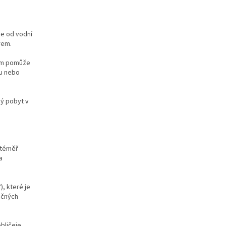
ce od vodní
rem.
vám pomůže
ru nebo
bý pobyt v
 téměř
a
°
), které je
ečných
bličeje,