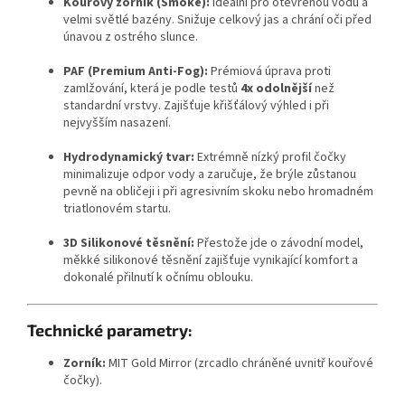
Kouřový zorník (Smoke):
Ideální pro otevřenou vodu a
velmi světlé bazény. Snižuje celkový jas a chrání oči před
únavou z ostrého slunce.
PAF (Premium Anti-Fog):
Prémiová úprava proti
zamlžování, která je podle testů
4x odolnější
než
standardní vrstvy. Zajišťuje křišťálový výhled i při
nejvyšším nasazení.
Hydrodynamický tvar:
Extrémně nízký profil čočky
minimalizuje odpor vody a zaručuje, že brýle zůstanou
pevně na obličeji i při agresivním skoku nebo hromadném
triatlonovém startu.
3D Silikonové těsnění:
Přestože jde o závodní model,
měkké silikonové těsnění zajišťuje vynikající komfort a
dokonalé přilnutí k očnímu oblouku.
Technické parametry:
Zorník:
MIT Gold Mirror (zrcadlo chráněné uvnitř kouřové
čočky).