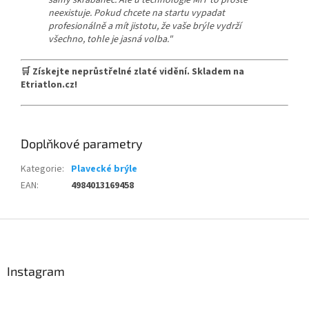
samý škrábanec. Ale u technologie MIT to prostě
neexistuje. Pokud chcete na startu vypadat
profesionálně a mít jistotu, že vaše brýle vydrží
všechno, tohle je jasná volba."
🛒 Získejte neprůstřelné zlaté vidění. Skladem na
Etriatlon.cz!
Doplňkové parametry
Kategorie
:
Plavecké brýle
EAN
:
4984013169458
Z
á
p
a
Instagram
t
í