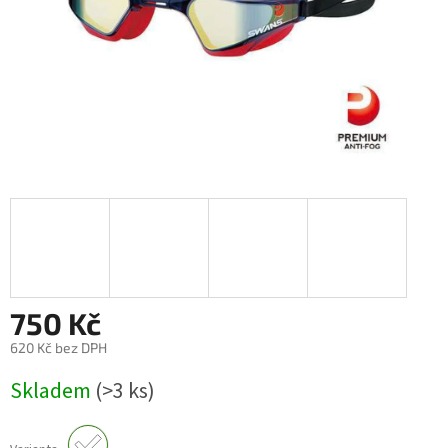
750 Kč
620 Kč bez DPH
Měrná
Skladem
(>3 ks)
cena: