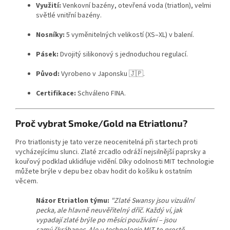
Využití:
Venkovní bazény, otevřená voda (triatlon), velmi
světlé vnitřní bazény.
Nosníky:
5 vyměnitelných velikostí (XS–XL) v balení.
Pásek:
Dvojitý silikonový s jednoduchou regulací.
Původ:
Vyrobeno v Japonsku 🇯🇵.
Certifikace:
Schváleno FINA.
Send
Powered by chaterimo
Proč vybrat Smoke/Gold na Etriatlonu?
Pro triatlonisty je tato verze neocenitelná při startech proti
vycházejícímu slunci. Zlaté zrcadlo odráží nejsilnější paprsky a
kouřový podklad uklidňuje vidění. Díky odolnosti MIT technologie
můžete brýle v depu bez obav hodit do košíku k ostatním
věcem.
Názor Etriatlon týmu:
"Zlaté Swansy jsou vizuální
pecka, ale hlavně neuvěřitelný dříč. Každý ví, jak
vypadají zlaté brýle po měsíci používání – jsou