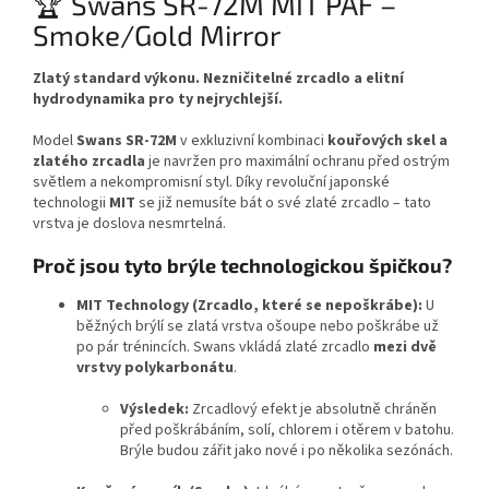
🏆 Swans SR-72M MIT PAF –
Smoke/Gold Mirror
Zlatý standard výkonu. Nezničitelné zrcadlo a elitní
hydrodynamika pro ty nejrychlejší.
Model
Swans SR-72M
v exkluzivní kombinaci
kouřových skel a
zlatého zrcadla
je navržen pro maximální ochranu před ostrým
světlem a nekompromisní styl. Díky revoluční japonské
technologii
MIT
se již nemusíte bát o své zlaté zrcadlo – tato
vrstva je doslova nesmrtelná.
Proč jsou tyto brýle technologickou špičkou?
MIT Technology (Zrcadlo, které se nepoškrábe):
U
běžných brýlí se zlatá vrstva ošoupe nebo poškrábe už
po pár trénincích. Swans vkládá zlaté zrcadlo
mezi dvě
vrstvy polykarbonátu
.
Výsledek:
Zrcadlový efekt je absolutně chráněn
před poškrábáním, solí, chlorem i otěrem v batohu.
Brýle budou zářit jako nové i po několika sezónách.