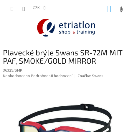
Přejít
NÁKUP
na
CZK
shop.etriatlon.cz - Chat
obsah
KOŠÍK
Plavecké brýle Swans SR-72M MIT
PAF, SMOKE/GOLD MIRROR
36329/SMK
Průměrné
Neohodnoceno
Podrobnosti hodnocení
Značka:
Swans
hodnocení
produktu
je
0,0
z
5
hvězdiček.