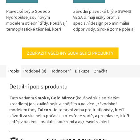
Plavecké brýle Speedo
Závodní plavecké brýle SWANS
Hydropulse jsou novým
VEGA α mají nízký profil a
modelem střední třídy. Používají
speciální design pro minimální
termoplastické těsnění, kterí
odpor vody. Široké zorné pole a
perfektně přilne a kopíruje tvar
prémiová anti-fog úprava re:non
obličeje, s minimálním...
zajišťují čistý výhled po...
ZOBRAZIT VŠECHNY SOUVISEJÍCÍ PRODUKTY
Popis
Podobné (8)
Hodnocení
Diskuze
Značka
Detailní popis produktu
Tato varianta
Smoke/Gold Mirror
(kouřová skla se zlatým
zrcadlem) je vizuálně nejluxusnějším a nejvíce „závodním“
modelem řady
Falcon
. Je to první volba pro triatlonisty, kteří
závodí za slunného počasí na otevřené vodě, a pro plavce, kteří
chtějí v bazénu absolutní soukromí a agresivní vzhled.