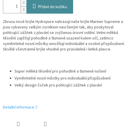
Přidat do košíku
Zbrusu nové brýle Hydropure nahrazují naše brýle Mariner Supreme a
jsou vybaveny velkým zorníkem navrženým tak, aby poskytoval
pohlcující zážitek z plavání se zvýšenou úrovní vidění. Velmi měkká
těsnění zajišťují pohodlné a tlumené usazení kolem očí, zatímco
vyměnitelné nosní můstky umožňují individuální a osobní přizpůsobení.
Skvělé všestranné brýle vhodné pro pravidelné i lehké plavce.
Super měkká těsnění pro pohodlné a tlumené nošení
Vyměnitelné nosní můstky pro individuální přizpůsobení
Velký design čoček pro pohlcující zážitek z plavání
Detailní informace