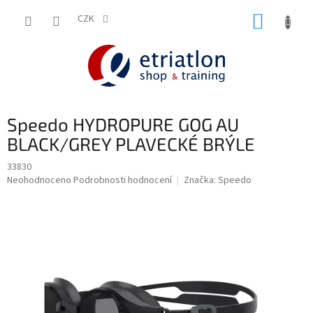
Přejít
NÁKUP
na
CZK
shop.etriatlon.cz - Chat
obsah
KOŠÍK
Speedo HYDROPURE GOG AU
BLACK/GREY PLAVECKÉ BRÝLE
33830
Průměrné
Neohodnoceno
Podrobnosti hodnocení
Značka:
Speedo
hodnocení
produktu
je
0,0
z
5
hvězdiček.