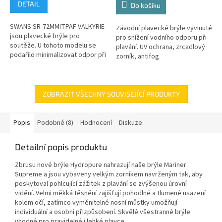
DETAIL
Do košíku
SWANS SR-72MMITPAF VALKYRIE
Závodní plavecké brýle vyvinuté
jsou plavecké brýle pro
pro snížení vodního odporu při
soutěže. U tohoto modelu se
plavání. UV ochrana, zrcadlový
podařilo minimalizovat odpor při
zorník, antifog
proudění vody a poskytuje
Premium.Schváleno
dokonalé širší vidění. Tento
mezinárodní plaveckou federací
model je...
FINA.
ZOBRAZIT VŠECHNY SOUVISEJÍCÍ PRODUKTY
Popis
Podobné (8)
Hodnocení
Diskuze
Detailní popis produktu
Zbrusu nové brýle Hydropure nahrazují naše brýle Mariner
Supreme a jsou vybaveny velkým zorníkem navrženým tak, aby
poskytoval pohlcující zážitek z plavání se zvýšenou úrovní
vidění. Velmi měkká těsnění zajišťují pohodlné a tlumené usazení
kolem očí, zatímco vyměnitelné nosní můstky umožňují
Send
individuální a osobní přizpůsobení. Skvělé všestranné brýle
vhodné pro pravidelné i lehké plavce.