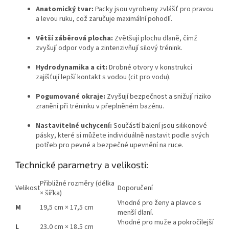
Anatomický tvar:
Packy jsou vyrobeny zvlášť pro pravou
a levou ruku, což zaručuje maximální pohodlí.
Větší záběrová plocha:
Zvětšují plochu dlaně, čímž
zvyšují odpor vody a zintenzivňují silový trénink.
Hydrodynamika a cit:
Drobné otvory v konstrukci
zajišťují lepší kontakt s vodou (cit pro vodu).
Pogumované okraje:
Zvyšují bezpečnost a snižují riziko
zranění při tréninku v přeplněném bazénu.
Nastavitelné uchycení:
Součástí balení jsou silikonové
pásky, které si můžete individuálně nastavit podle svých
potřeb pro pevné a bezpečné upevnění na ruce.
Technické parametry a velikosti:
Přibližné rozměry (délka
Velikost
Doporučení
× šířka)
Vhodné pro ženy a plavce s
M
19,5 cm × 17,5 cm
menší dlaní.
Vhodné pro muže a pokročilejší
L
23,0 cm × 18,5 cm