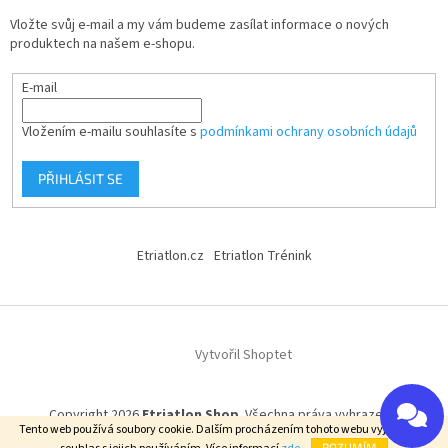
Vložte svůj e-mail a my vám budeme zasílat informace o nových
produktech na našem e-shopu.
E-mail
Vložením e-mailu souhlasíte s
podmínkami ochrany osobních údajů
PŘIHLÁSIT SE
Etriatlon.cz
Etriatlon Trénink
Vytvořil Shoptet
Copyright 2026
Etriatlon Shop
. Všechna práva vyhrazena.
Tento web používá soubory cookie. Dalším procházením tohoto webu vyjadřujete
ROZUMÍM