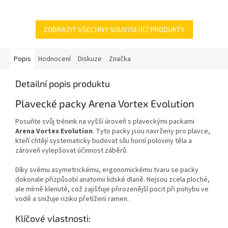
Podporuje fáze záběru, tahu i
vnímání pohybu ve všech
plaveckých způsobech.
ZOBRAZIT VŠECHNY SOUVISEJÍCÍ PRODUKTY
Popis
Hodnocení
Diskuze
Značka
Detailní popis produktu
Plavecké packy Arena Vortex Evolution
Posuňte svůj trénink na vyšší úroveň s plaveckými packami
Arena Vortex Evolution
. Tyto packy jsou navrženy pro plavce,
kteří chtějí systematicky budovat sílu horní poloviny těla a
zároveň vylepšovat účinnost záběrů.
Díky svému asymetrickému, ergonomickému tvaru se packy
dokonale přizpůsobí anatomii lidské dlaně. Nejsou zcela ploché,
ale mírně klenuté, což zajišťuje přirozenější pocit při pohybu ve
vodě a snižuje riziko přetížení ramen.
Klíčové vlastnosti: