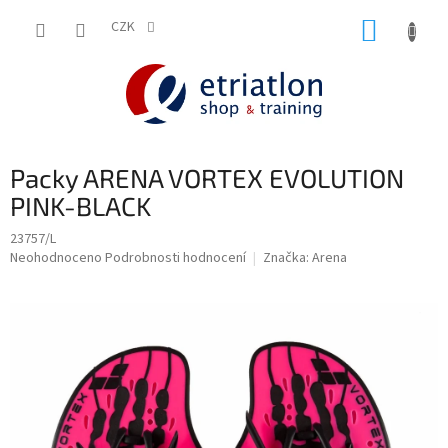
Přejít
NÁKUP
na
CZK
shop.etriatlon.cz - Chat
obsah
KOŠÍK
Packy ARENA VORTEX EVOLUTION
PINK-BLACK
23757/L
Průměrné
Neohodnoceno
Podrobnosti hodnocení
Značka:
Arena
hodnocení
produktu
je
0,0
z
5
hvězdiček.