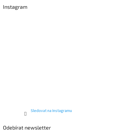
p
a
Instagram
t
í
Sledovat na Instagramu
Odebírat newsletter