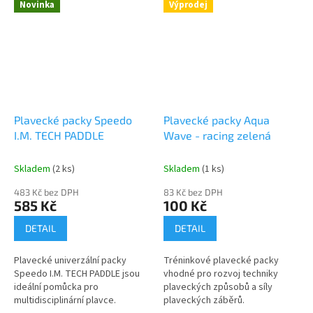
Novinka
Výprodej
Plavecké packy Speedo
Plavecké packy Aqua
I.M. TECH PADDLE
Wave - racing zelená
Skladem
(2 ks)
Skladem
(1 ks)
483 Kč bez DPH
83 Kč bez DPH
585 Kč
100 Kč
DETAIL
DETAIL
Plavecké univerzální packy
Tréninkové plavecké packy
Speedo I.M. TECH PADDLE jsou
vhodné pro rozvoj techniky
ideální pomůcka pro
plaveckých způsobů a síly
multidisciplinární plavce.
plaveckých záběrů.