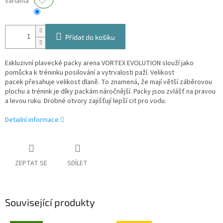
Varianta
Přidat do košíku
Exkluzivní plavecké packy arena VORTEX EVOLUTION slouží jako
pomůcka k tréninku posilování a vytrvalosti paží. Velikost
pacek přesahuje velikost dlaně. To znamená, že mají větší záběrovou
plochu a trénink je díky packám náročnější. Packy jsou zvlášť na pravou
a levou ruku. Drobné otvory zajišťují lepší cit pro vodu.
Detailní informace
ZEPTAT SE
SDÍLET
Související produkty