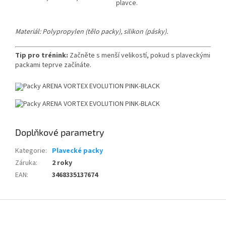
plavce.
Materiál: Polypropylen (tělo packy), silikon (pásky).
Send
Powered by chaterimo
Tip pro trénink:
Začněte s menší velikostí, pokud s plaveckými
packami teprve začínáte.
Doplňkové parametry
Kategorie
:
Plavecké packy
Záruka
:
2 roky
EAN
:
3468335137674
Z
á