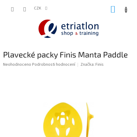
Přejít
NÁKUP
na
CZK
shop.etriatlon.cz - Chat
obsah
KOŠÍK
Plavecké packy Finis Manta Paddle
Průměrné
Neohodnoceno
Podrobnosti hodnocení
Značka:
Finis
hodnocení
produktu
je
0,0
z
5
hvězdiček.