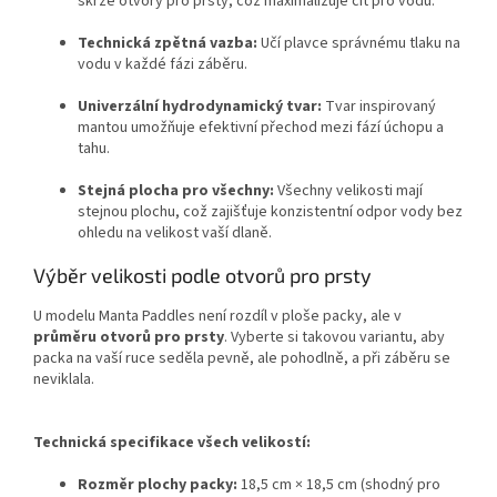
skrze otvory pro prsty, což maximalizuje cit pro vodu.
Technická zpětná vazba:
Učí plavce správnému tlaku na
vodu v každé fázi záběru.
Univerzální hydrodynamický tvar:
Tvar inspirovaný
mantou umožňuje efektivní přechod mezi fází úchopu a
tahu.
Stejná plocha pro všechny:
Všechny velikosti mají
stejnou plochu, což zajišťuje konzistentní odpor vody bez
ohledu na velikost vaší dlaně.
Výběr velikosti podle otvorů pro prsty
U modelu Manta Paddles není rozdíl v ploše packy, ale v
průměru otvorů pro prsty
. Vyberte si takovou variantu, aby
packa na vaší ruce seděla pevně, ale pohodlně, a při záběru se
neviklala.
Technická specifikace všech velikostí:
Rozměr plochy packy:
18,5 cm × 18,5 cm (shodný pro