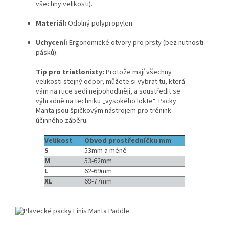
všechny velikosti).
Materiál:
Odolný polypropylen.
Uchycení:
Ergonomické otvory pro prsty (bez nutnosti
pásků).
Send
Tip pro triatlonisty:
Protože mají všechny
velikosti stejný odpor, můžete si vybrat tu, která
Powered by chaterimo
vám na ruce sedí nejpohodlněji, a soustředit se
výhradně na techniku „vysokého lokte“. Packy
Manta jsou špičkovým nástrojem pro trénink
účinného záběru.
Velikost
Obvod prostředníčku mm
S
53mm a méně
M
53-62mm
L
62-69mm
XL
69-77mm