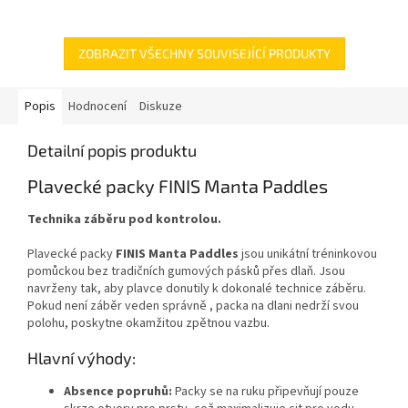
ZOBRAZIT VŠECHNY SOUVISEJÍCÍ PRODUKTY
Popis
Hodnocení
Diskuze
Detailní popis produktu
Plavecké packy FINIS Manta Paddles
Technika záběru pod kontrolou.
Plavecké packy
FINIS Manta Paddles
jsou unikátní tréninkovou
pomůckou bez tradičních gumových pásků přes dlaň. Jsou
navrženy tak, aby plavce donutily k dokonalé technice záběru.
Pokud není záběr veden správně , packa na dlani nedrží svou
polohu, poskytne okamžitou zpětnou vazbu.
Hlavní výhody:
Absence popruhů:
Packy se na ruku připevňují pouze