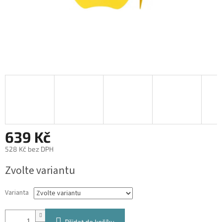
639 Kč
528 Kč bez DPH
Měrná
Zvolte variantu
cena:
Varianta
Přidat do košíku