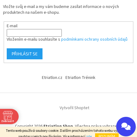
Vložte svůj e-mail a my vám budeme zasílat informace o nových
produktech na našem e-shopu.
E-mail
Vložením e-mailu souhlasíte s
podmínkami ochrany osobních údajů
PŘIHLÁSIT SE
Etriatlon.cz
Etriatlon Trénink
Vytvořil Shoptet
Zobrazit
Copyright 2026
Etriatlon Shop
. Všechna práva vyhrazena.
Tento web používá soubory cookie. Dalším procházením tohoto webu vyjadřujete
souhlas s jejich používáním. Více informací
zde
.
ROZUMÍM