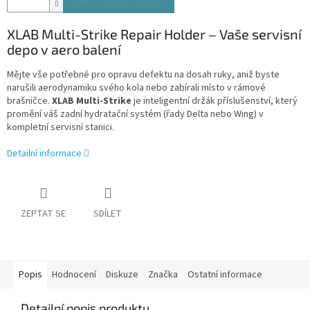
XLAB Multi-Strike Repair Holder – Vaše servisní
depo v aero balení
Mějte vše potřebné pro opravu defektu na dosah ruky, aniž byste
narušili aerodynamiku svého kola nebo zabírali místo v rámové
brašničce.
XLAB Multi-Strike
je inteligentní držák příslušenství, který
promění váš zadní hydratační systém (řady Delta nebo Wing) v
kompletní servisní stanici.
Detailní informace
ZEPTAT SE
SDÍLET
Popis
Hodnocení
Diskuze
Značka
Ostatní informace
Detailní popis produktu