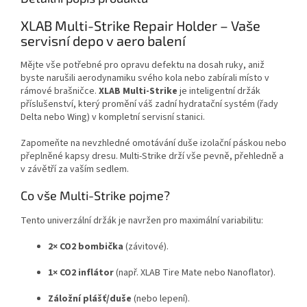
XLAB Multi-Strike Repair Holder – Vaše
servisní depo v aero balení
Mějte vše potřebné pro opravu defektu na dosah ruky, aniž
byste narušili aerodynamiku svého kola nebo zabírali místo v
rámové brašničce.
XLAB Multi-Strike
je inteligentní držák
příslušenství, který promění váš zadní hydratační systém (řady
Delta nebo Wing) v kompletní servisní stanici.
Zapomeňte na nevzhledné omotávání duše izolační páskou nebo
přeplněné kapsy dresu. Multi-Strike drží vše pevně, přehledně a
v závětří za vaším sedlem.
Co vše Multi-Strike pojme?
Tento univerzální držák je navržen pro maximální variabilitu:
2× CO2 bombička
(závitové).
1× CO2 inflátor
(např. XLAB Tire Mate nebo Nanoflator).
Záložní plášť/duše
(nebo lepení).