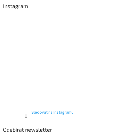
a
Instagram
t
í
Sledovat na Instagramu
Odebírat newsletter