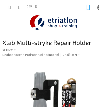
Přejít
NÁKUP
na
CZK
shop.etriatlon.cz - Chat
obsah
KOŠÍK
Xlab Multi-stryke Repair Holder
XLAB-2291
Průměrné
Neohodnoceno
Podrobnosti hodnocení
Značka:
XLAB
hodnocení
produktu
je
0,0
z
5
hvězdiček.