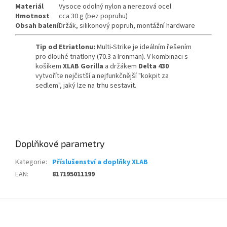
Materiál
Vysoce odolný nylon a nerezová ocel
Hmotnost
cca 30 g (bez popruhu)
Obsah balení
Držák, silikonový popruh, montážní hardware
Tip od Etriatlonu:
Multi-Strike je ideálním řešením
pro dlouhé triatlony (70.3 a Ironman). V kombinaci s
košíkem
XLAB Gorilla
a držákem
Delta 430
vytvoříte nejčistší a nejfunkčnější "kokpit za
sedlem", jaký lze na trhu sestavit.
Send
Powered by chaterimo
Doplňkové parametry
Kategorie
:
Příslušenství a doplňky XLAB
EAN
:
817195011199
Z
á
p