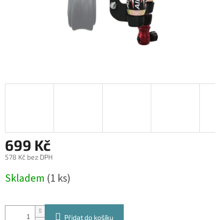
699 Kč
578 Kč bez DPH
Měrná
Skladem
(1 ks)
cena:
Přidat do košíku