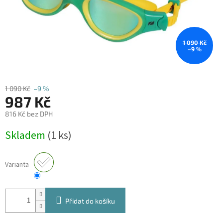
1 090 Kč
–9 %
1 090 Kč
–9 %
987 Kč
816 Kč bez DPH
Měrná
Skladem
(1 ks)
cena:
Varianta
Přidat do košíku