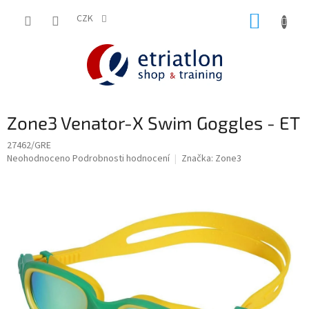
Přejít
NÁKUP
na
CZK
shop.etriatlon.cz - Chat
obsah
KOŠÍK
Zone3 Venator-X Swim Goggles - ET
27462/GRE
Průměrné
Neohodnoceno
Podrobnosti hodnocení
Značka:
Zone3
hodnocení
produktu
je
0,0
z
5
hvězdiček.