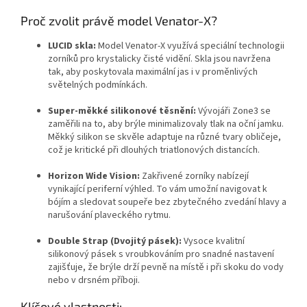
Proč zvolit právě model Venator-X?
LUCID skla:
Model Venator-X využívá speciální technologii
zorníků pro krystalicky čisté vidění. Skla jsou navržena
tak, aby poskytovala maximální jas i v proměnlivých
světelných podmínkách.
Super-měkké silikonové těsnění:
Vývojáři Zone3 se
zaměřili na to, aby brýle minimalizovaly tlak na oční jamku.
Měkký silikon se skvěle adaptuje na různé tvary obličeje,
což je kritické při dlouhých triatlonových distancích.
Horizon Wide Vision:
Zakřivené zorníky nabízejí
vynikající periferní výhled. To vám umožní navigovat k
bójím a sledovat soupeře bez zbytečného zvedání hlavy a
narušování plaveckého rytmu.
Double Strap (Dvojitý pásek):
Vysoce kvalitní
silikonový pásek s vroubkováním pro snadné nastavení
zajišťuje, že brýle drží pevně na místě i při skoku do vody
nebo v drsném příboji.
Klíčové vlastnosti: