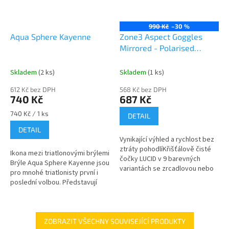
990 Kč
–30 %
Aqua Sphere Kayenne
Zone3 Aspect Goggles
Mirrored - Polarised
lenses
Skladem
(2 ks)
Skladem
(1 ks)
612 Kč bez DPH
568 Kč bez DPH
740 Kč
687 Kč
Měrná
740 Kč / 1 ks
DETAIL
cena:
DETAIL
Vynikající výhled a rychlost bez
ztráty pohodlíKřišťálově čisté
Ikona mezi triatlonovými brýlemi
čočky LUCID v 9 barevných
Brýle Aqua Sphere Kayenne jsou
variantách se zrcadlovou nebo
pro mnohé triatlonisty první i
čirou povrchovou
poslední volbou. Představují
úpravouHydrodynamický design
totiž dokonalý hybrid:
pro rychlé...
kompaktní rozměry klasických...
ZOBRAZIT VŠECHNY SOUVISEJÍCÍ PRODUKTY