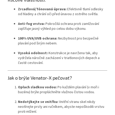
Zrcadlová/Tónovaná úprava:
Efektivně tlumí odlesky
od hladiny a chrání oči před únavou z ostrého světla.
Anti-fog vrstva:
Pokročilá ochrana proti zamlžování
zajišťuje jasný výhled po celou dobu výkonu.
100% UVA/UVB ochrana:
Nezbytnost pro bezpečné
plavání pod širým nebem.
Vysoká odolnost:
Konstrukce je navržena tak, aby
vydržela náročné zacházení v triatlonových depech a
časté cestování.
Jak o brýle Venator-X pečovat?
Oplach sladkou vodou:
Po každém plavání (v moři i
bazénu) brýle propláchněte vlažnou čistou vodou.
Nedotýkejte se vnitřku:
Vnitřní stranu skel nikdy
neotírejte prsty ani ručníkem, abyste nepoškodili vrstvu
proti mlžení.