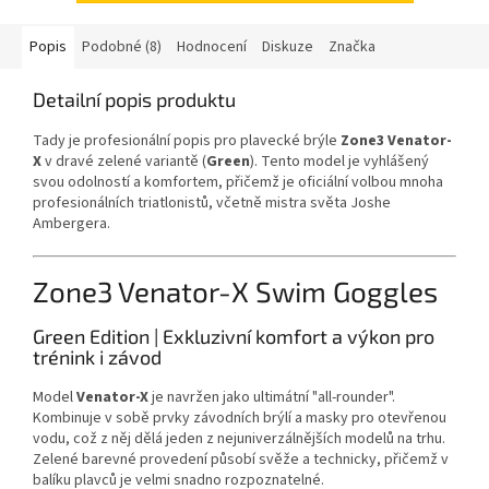
Popis
Podobné (8)
Hodnocení
Diskuze
Značka
Detailní popis produktu
Tady je profesionální popis pro plavecké brýle
Zone3 Venator-
X
v dravé zelené variantě (
Green
). Tento model je vyhlášený
svou odolností a komfortem, přičemž je oficiální volbou mnoha
profesionálních triatlonistů, včetně mistra světa Joshe
Ambergera.
Zone3 Venator-X Swim Goggles
Green Edition | Exkluzivní komfort a výkon pro
trénink i závod
Model
Venator-X
je navržen jako ultimátní "all-rounder".
Kombinuje v sobě prvky závodních brýlí a masky pro otevřenou
vodu, což z něj dělá jeden z nejuniverzálnějších modelů na trhu.
Zelené barevné provedení působí svěže a technicky, přičemž v
balíku plavců je velmi snadno rozpoznatelné.