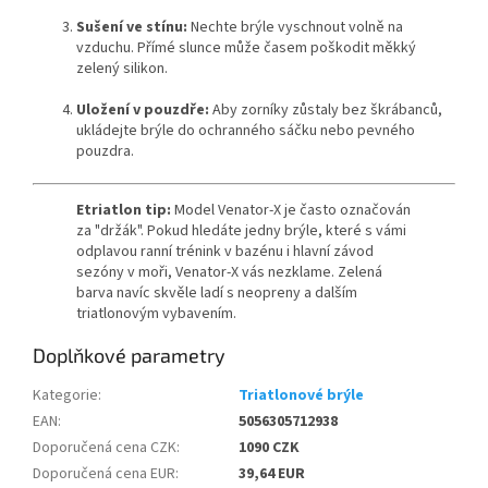
Send
Sušení ve stínu:
Nechte brýle vyschnout volně na
vzduchu. Přímé slunce může časem poškodit měkký
Powered by chaterimo
zelený silikon.
Uložení v pouzdře:
Aby zorníky zůstaly bez škrábanců,
ukládejte brýle do ochranného sáčku nebo pevného
pouzdra.
Etriatlon tip:
Model Venator-X je často označován
za "držák". Pokud hledáte jedny brýle, které s vámi
odplavou ranní trénink v bazénu i hlavní závod
sezóny v moři, Venator-X vás nezklame. Zelená
barva navíc skvěle ladí s neopreny a dalším
triatlonovým vybavením.
Doplňkové parametry
Kategorie
:
Triatlonové brýle
EAN
:
5056305712938
Doporučená cena CZK
:
1090 CZK
Doporučená cena EUR
:
39,64 EUR