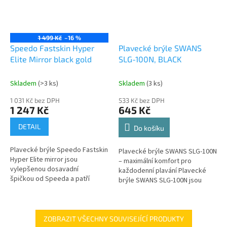
1 499 Kč
–16 %
Speedo Fastskin Hyper
Plavecké brýle SWANS
Elite Mirror black gold
SLG-100N, BLACK
Skladem
(>3 ks)
Skladem
(3 ks)
1 031 Kč bez DPH
533 Kč bez DPH
1 247 Kč
645 Kč
DETAIL
Do košíku
Plavecké brýle Speedo Fastskin
Plavecké brýle SWANS SLG-100N
Hyper Elite mirror jsou
– maximální komfort pro
vylepšenou dosavadní
každodenní plavání Plavecké
špičkou od Speeda a patří
brýle SWANS SLG-100N jsou
vůbec mezi nejlepší
ideální volbou pro rekreační i
závodní brýle světa. Jsou...
pravidelné plavce, kteří hledají...
ZOBRAZIT VŠECHNY SOUVISEJÍCÍ PRODUKTY