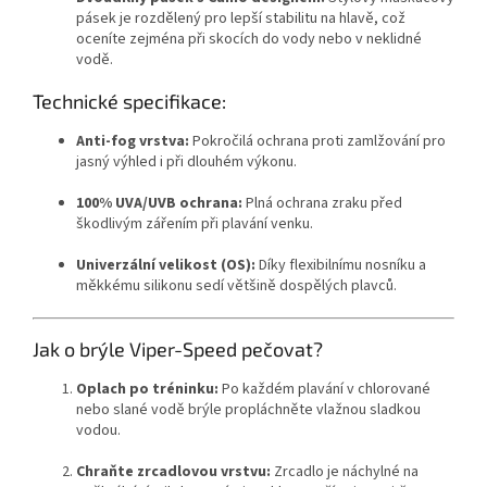
pásek je rozdělený pro lepší stabilitu na hlavě,
což
oceníte zejména při skocích do vody nebo v neklidné
vodě.
Technické specifikace:
Anti-fog vrstva:
Pokročilá ochrana proti zamlžování pro
jasný výhled i při dlouhém výkonu.
100% UVA/UVB ochrana:
Plná ochrana zraku před
škodlivým zářením při plavání venku.
Univerzální velikost (OS):
Díky flexibilnímu nosníku a
měkkému silikonu sedí většině dospělých plavců.
Jak o brýle Viper-Speed pečovat?
Oplach po tréninku:
Po každém plavání v chlorované
nebo slané vodě brýle propláchněte vlažnou sladkou
vodou.
Chraňte zrcadlovou vrstvu:
Zrcadlo je náchylné na