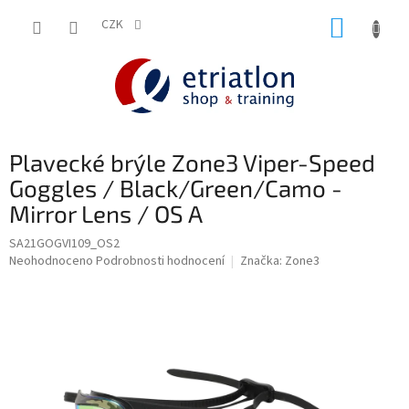
Přejít
NÁKUP
na
CZK
shop.etriatlon.cz - Chat
obsah
KOŠÍK
Plavecké brýle Zone3 Viper-Speed
Goggles / Black/Green/Camo -
Mirror Lens / OS A
SA21GOGVI109_OS2
Průměrné
Neohodnoceno
Podrobnosti hodnocení
Značka:
Zone3
hodnocení
produktu
je
0,0
z
5
hvězdiček.