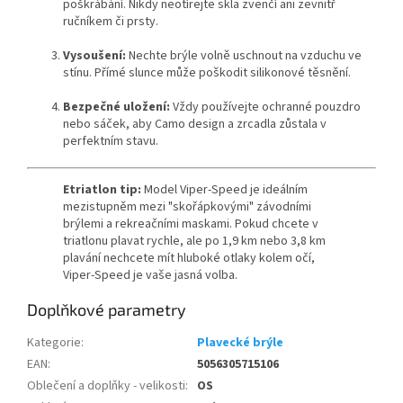
poškrábání.
Nikdy neotírejte skla zvenčí ani zevnitř
Send
ručníkem či prsty.
Powered by chaterimo
Vysoušení:
Nechte brýle volně uschnout na vzduchu ve
stínu.
Přímé slunce může poškodit silikonové těsnění.
Bezpečné uložení:
Vždy používejte ochranné pouzdro
nebo sáček,
aby Camo design a zrcadla zůstala v
perfektním stavu.
Etriatlon tip:
Model Viper-Speed je ideálním
mezistupněm mezi "skořápkovými" závodními
brýlemi a rekreačními maskami. Pokud chcete v
triatlonu plavat rychle, ale po 1,9 km nebo 3,8 km
plavání nechcete mít hluboké otlaky kolem očí,
Viper-Speed je vaše jasná volba.
Doplňkové parametry
Kategorie
:
Plavecké brýle
EAN
:
5056305715106
Oblečení a doplňky - velikosti
:
OS