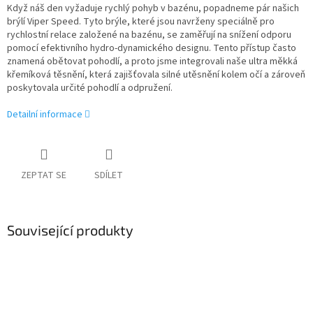
Když náš den vyžaduje rychlý pohyb v bazénu, popadneme pár našich
brýlí Viper Speed. Tyto brýle, které jsou navrženy speciálně pro
rychlostní relace založené na bazénu, se zaměřují na snížení odporu
pomocí efektivního hydro-dynamického designu. Tento přístup často
znamená obětovat pohodlí, a proto jsme integrovali naše ultra měkká
křemíková těsnění, která zajišťovala silné utěsnění kolem očí a zároveň
poskytovala určité pohodlí a odpružení.
Detailní informace
ZEPTAT SE
SDÍLET
Související produkty