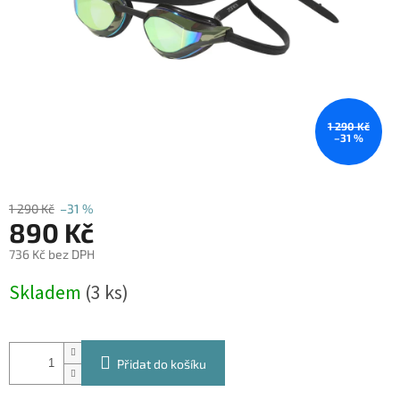
1 290 Kč
–31 %
1 290 Kč
–31 %
890 Kč
736 Kč bez DPH
Měrná
Skladem
(3 ks)
cena:
Přidat do košíku