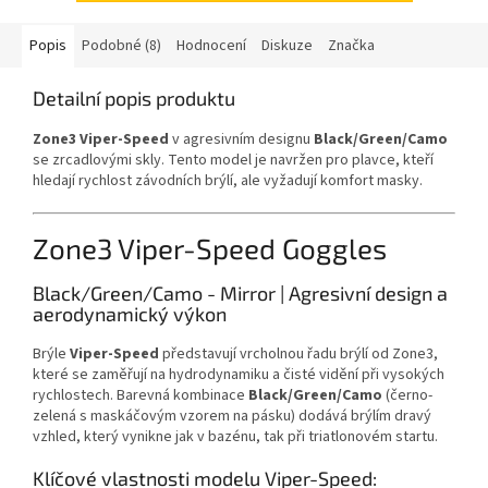
Popis
Podobné (8)
Hodnocení
Diskuze
Značka
Detailní popis produktu
Zone3 Viper-Speed
v agresivním designu
Black/Green/Camo
se zrcadlovými skly.
Tento model je navržen pro plavce,
kteří
hledají rychlost závodních brýlí,
ale vyžadují komfort masky.
Zone3 Viper-Speed Goggles
Black/Green/Camo - Mirror | Agresivní design a
aerodynamický výkon
Brýle
Viper-Speed
představují vrcholnou řadu brýlí od Zone3,
které se zaměřují na hydrodynamiku a čisté vidění při vysokých
rychlostech.
Barevná kombinace
Black/Green/Camo
(černo-
zelená s maskáčovým vzorem na pásku) dodává brýlím dravý
vzhled,
který vynikne jak v bazénu,
tak při triatlonovém startu.
Klíčové vlastnosti modelu Viper-Speed: