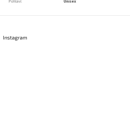
Pohlaví
:
Unisex
Z
á
p
a
Instagram
t
í