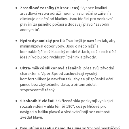
Zrcadlové zorníky (Mirror Lens):
Vysoce kvalitní
zrcadlová vrstva odráží maximum slunečního záření a
eliminuje oslnění od hladiny.
Jsou ideální pro venkovní
plavání za jasného počasí a dodávají plavci "závodní
anonymitu".
Hydrodynamický profil:
Tvar brýlí je navržen tak,
aby
minimalizoval odpor vody.
Jsou o něco nižší a
kompaktnější než klasický model Attack,
což z nich dělá
ideální volbu pro rychlostní trénink a závody.
Ultra-měkké silikonové těsnění:
I přes svůj závodní
charakter si Viper-Speed zachovávají vysoký
komfort.
Silikon je navržen tak,
aby se přizpůsobil oční
jamce bez zbytečného tlaku,
a přitom zůstal
stoprocentně těsný.
Širokoúhlé vidění:
Zakřivená skla poskytují vynikající
rozsah vidění v úhlu téměř
180°
,
což je klíčové pro
navigaci v balíku plavců a sledování bójí bez nutnosti
zvedat hlavu.
Dvoudílný pásek s Camo designem:
Stylový maskáčový