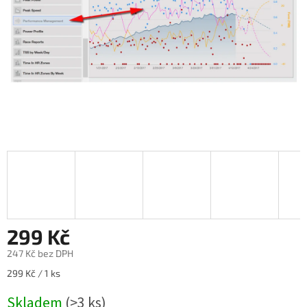
299 Kč
247 Kč bez DPH
Měrná
299 Kč / 1 ks
cena:
Skladem
(>3 ks)