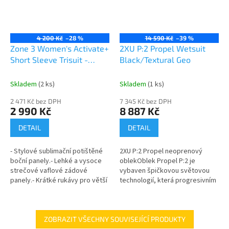
4 200 Kč
–28 %
14 590 Kč
–39 %
Zone 3 Women's Activate+
2XU P:2 Propel Wetsuit
Short Sleeve Trisuit -
Black/Textural Geo
black/turquoise
Skladem
(2 ks)
Skladem
(1 ks)
2 471 Kč bez DPH
7 345 Kč bez DPH
2 990 Kč
8 887 Kč
DETAIL
DETAIL
- Stylové sublimační potištěné
2XU P:2 Propel neoprenový
boční panely.- Lehké a vysoce
oblekOblek Propel P:2 je
strečové vaflové zádové
vybaven špičkovou světovou
panely.- Krátké rukávy pro větší
technologií, která progresivním
pokrytí a aerodynamiku.-
plavcům poskytuje optimální
Kombinuje skvělou hodnotu s...
vztlak a pružnost, k dosažení
cíle.
ZOBRAZIT VŠECHNY SOUVISEJÍCÍ PRODUKTY