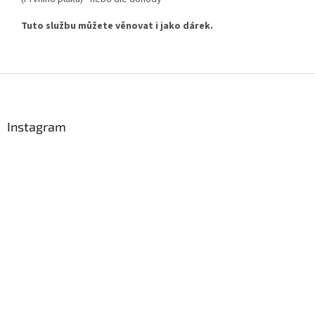
Powered by chaterimo
Tuto službu můžete věnovat i jako dárek.
Z
á
p
a
Instagram
t
í