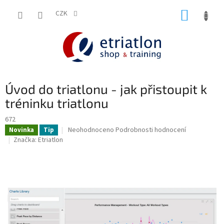
Přejít
NÁKUP
na
CZK
shop.etriatlon.cz - Chat
obsah
KOŠÍK
Úvod do triatlonu - jak přistoupit k
tréninku triatlonu
672
Průměrné
Neohodnoceno
Podrobnosti hodnocení
Novinka
Tip
hodnocení
Značka:
Etriatlon
produktu
je
0,0
z
5
hvězdiček.