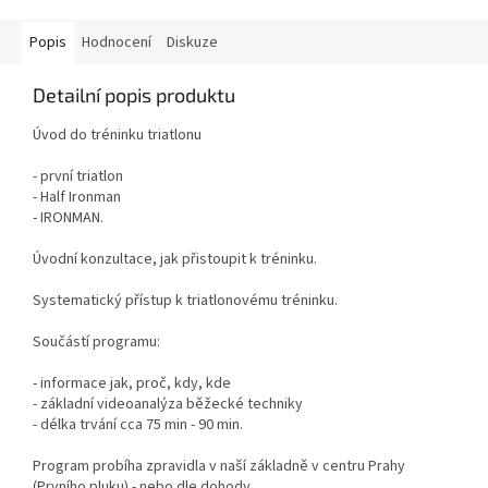
Popis
Hodnocení
Diskuze
Detailní popis produktu
Úvod do tréninku triatlonu
- první triatlon
- Half Ironman
- IRONMAN.
Úvodní konzultace, jak přistoupit k tréninku.
Systematický přístup k triatlonovému tréninku.
Součástí programu:
- informace jak, proč, kdy, kde
- základní videoanalýza běžecké techniky
- délka trvání cca 75 min - 90 min.
Program probíha zpravidla v naší základně v centru Prahy
(Prvního pluku) - nebo dle dohody
Send