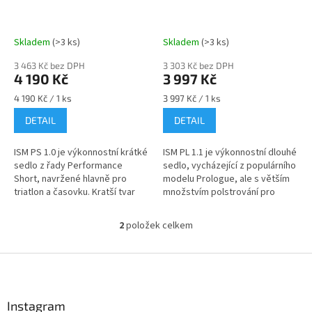
u
k
t
Skladem
(>3 ks)
Skladem
(>3 ks)
ů
3 463 Kč bez DPH
3 303 Kč bez DPH
4 190 Kč
3 997 Kč
Měrná
Měrná
4 190 Kč / 1 ks
3 997 Kč / 1 ks
cena:
cena:
DETAIL
DETAIL
ISM PS 1.0 je výkonnostní krátké
ISM PL 1.1 je výkonnostní dlouhé
sedlo z řady Performance
sedlo, vycházející z populárního
Short, navržené hlavně pro
modelu Prologue, ale s větším
triatlon a časovku. Kratší tvar
množstvím polstrování pro
250 × 130 mm, skloněná zadní
měkčí jízdu. Délka 275 mm a
část a pevné...
široká zadní část...
2
položek celkem
O
v
l
Z
á
á
d
p
a
a
Instagram
c
Send