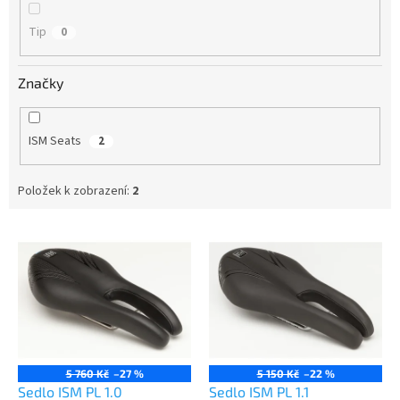
Tip
0
Značky
ISM Seats
2
Položek k zobrazení:
2
V
ý
p
i
s
p
r
o
5 760 Kč
–27 %
5 150 Kč
–22 %
d
Sedlo ISM PL 1.0
Sedlo ISM PL 1.1