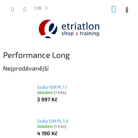
Přejít
NÁKUP
na
CZK
shop.etriatlon.cz - Chat
obsah
KOŠÍK
Performance Long
Nejprodávanější
Sedlo ISM PL 1.1
Skladem
(>3 ks)
3 997 Kč
Sedlo ISM PL 1.0
Skladem
(>3 ks)
4 190 Kč