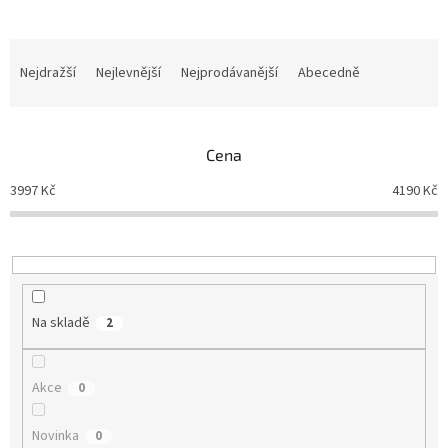
Ř
a
Nejdražší
Nejlevnější
Nejprodávanější
Abecedně
z
e
n
Cena
í
p
3997
Kč
4190
Kč
r
o
d
u
k
t
Na skladě
2
ů
Akce
0
Novinka
0