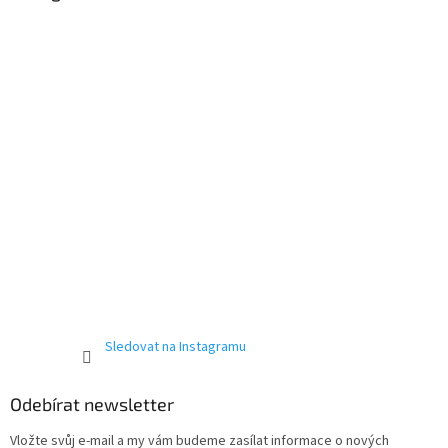
t
í
í
p
Powered by chaterimo
r
v
k
y
v
ý
p
i
s
u
Sledovat na Instagramu
Odebírat newsletter
Vložte svůj e-mail a my vám budeme zasílat informace o nových