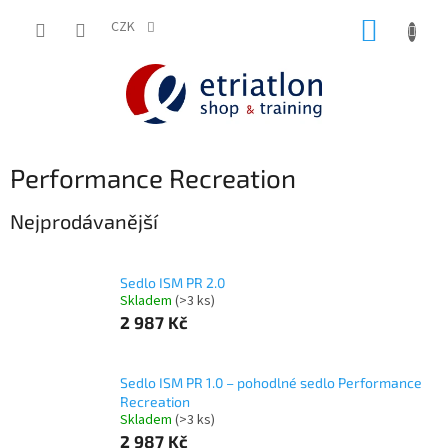
Přejít
NÁKUP
na
CZK
shop.etriatlon.cz - Chat
obsah
KOŠÍK
Performance Recreation
Nejprodávanější
Sedlo ISM PR 2.0
Skladem
(>3 ks)
2 987 Kč
Sedlo ISM PR 1.0 – pohodlné sedlo Performance
Recreation
Skladem
(>3 ks)
2 987 Kč