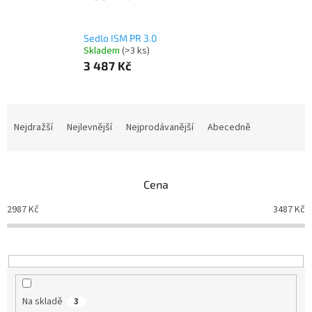
Sedlo ISM PR 3.0
Skladem
(>3 ks)
3 487 Kč
Ř
a
Nejdražší
Nejlevnější
Nejprodávanější
Abecedně
z
e
n
Cena
í
p
2987
Kč
3487
Kč
r
o
d
u
k
t
Na skladě
3
ů