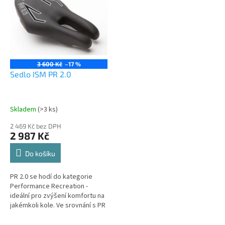
3 600 Kč
–17 %
Sedlo ISM PR 2.0
Skladem
(>3 ks)
2 469 Kč bez DPH
2 987 Kč
Do košíku
PR 2.0 se hodí do kategorie
Performance Recreation -
ideální pro zvýšení komfortu na
Send
jakémkoli kole. Ve srovnání s PR
1.0 má vylepšené vycpávky z
Powered by chaterimo
pěny a gelu a závodně...