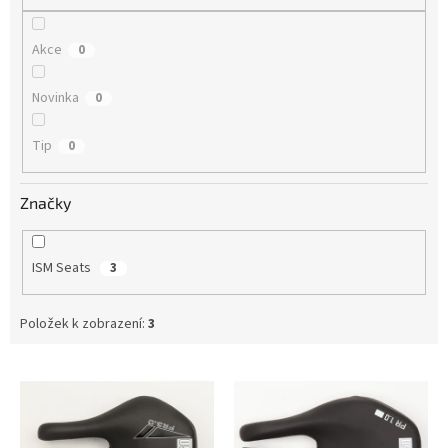
Akce
0
Novinka
0
Tip
0
Značky
ISM Seats
3
Položek k zobrazení:
3
V
ý
p
i