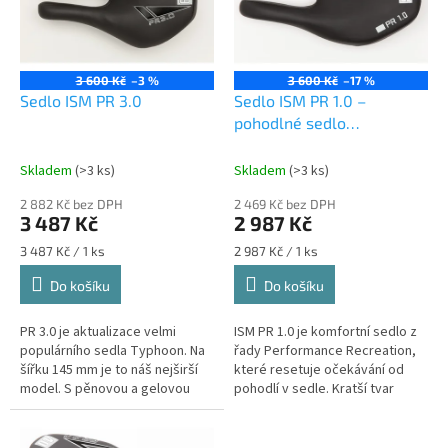
s
p
r
o
3 600 Kč
–3 %
3 600 Kč
–17 %
d
Sedlo ISM PR 3.0
Sedlo ISM PR 1.0 –
u
pohodlné sedlo
k
Performance Recreation
t
Skladem
(>3 ks)
Skladem
(>3 ks)
ů
2 882 Kč bez DPH
2 469 Kč bez DPH
3 487 Kč
2 987 Kč
Měrná
Měrná
3 487 Kč / 1 ks
2 987 Kč / 1 ks
cena:
cena:
Do košíku
Do košíku
PR 3.0 je aktualizace velmi
ISM PR 1.0 je komfortní sedlo z
populárního sedla Typhoon. Na
řady Performance Recreation,
šířku 145 mm je to náš nejširší
které resetuje očekávání od
model. S pěnovou a gelovou
pohodlí v sedle. Kratší tvar
výplní řady 60 nenajdete měkčí
245 × 130 mm a měkké 50-Series
sedlo v řadě ISM. Zatímco PR...
polstrování...