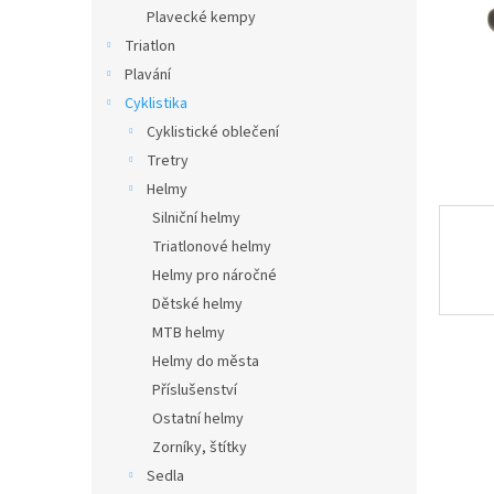
n
Plavecké kempy
e
Triatlon
l
Plavání
Cyklistika
Cyklistické oblečení
Tretry
Helmy
Silniční helmy
Triatlonové helmy
Helmy pro náročné
Dětské helmy
MTB helmy
Helmy do města
Příslušenství
Ostatní helmy
Zorníky, štítky
Sedla