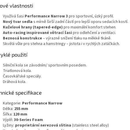
čové vlastnosti
shop.
Využívá šasi
Performance Narrow 3
pro sportovní, úzký profil.
Nový tvar sedla
s mírně širší zadní částí pro lepší oporu sedacích kostí.
Kuželové hrany (tapered-edge)
pro maximální komfort stehen.
Auto-racing inspirované větrací šasi
pro odlehčení a ventilaci.
Beznosá konstrukce
– výrazné snížení tlaku na měkké tkáně.
Skvělá vůle pro stehna a hamstringy – jistota i v rychlých zatáčkách.
yklé použití
Silniční kola se závodním/ sportovním posedem.
Triatlonová kola.
Časovkářské speciály.
Dráhová kola.
hnické specifikace
Kategorie:
Performance Narrow
Délka:
255 mm
Šířka:
120 mm
Výplň:
30-Series Foam
Lyžiny:
proprietární nerezová slitina
(stainless steel alloy)