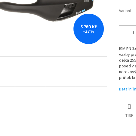
Varianta
5 760 Kč
–27 %
ISM PN 3.
vazby pro
délka 255
posed v 
nerezovým
průtok kr
Detailní 
TISK