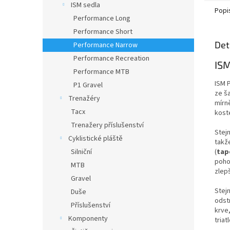
ISM sedla
Popi
Performance Long
Performance Short
Det
Performance Narrow
Performance Recreation
ISM
Performance MTB
ISM 
P1 Gravel
ze š
Trenažéry
mírně
Tacx
kost
Trenažery příslušenství
Stej
Cyklistické pláště
takž
(
tap
Silniční
poho
MTB
zlepš
Gravel
Stej
Duše
odstr
Příslušenství
krve,
Komponenty
tria