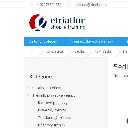
Přejít
+420 777 891 754
petr.vales@etriatlon.cz
na
obsah
Batohy, oblečení
Trénink, plavecké kempy
T
Domů
Cyklistika
Sedla
ISM sedla
Pe
P
Sedl
o
Přeskočit
s
Průměr
Neohod
Kategorie
kategorie
t
hodnoce
r
produkt
Batohy, oblečení
a
je
Trénink, plavecké kempy
0,0
n
z
Dárkové poukazy
n
5
í
Plavecký trénink
hvězdič
p
Triatlonový trénink
a
Běžecký trénink