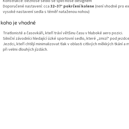
Konstrukce: beznosé sedlo se split-nose designem
Doporučené nastavení: cca
32–37° pokrčení kolene
(není vhodné pro e
vysoké nastavení sedla s téměř nataženou nohou)
 koho je vhodné
Triatlonisté a časovkáři, kteří tráví většinu času v hluboké aero pozici.
Silniční závodníci hledající úzké sportovní sedlo, které „zmizí“ pod jezdc
Jezdci, kteří chtějí minimalizovat tlak v oblasti citlivých měkkých tkání a m
při velmi dlouhých jízdách.