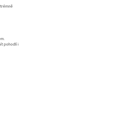
xtrémně
em.
ít pohodlí i