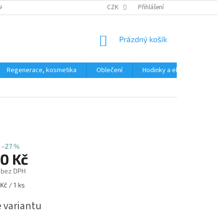
SOBNÍCH ÚDAJŮ
CZK
Přihlášení
NÁKUPNÍ
Prázdný košík
KOŠÍK
Regenerace, kosmetika
Oblečení
Hodinky a elektronika
–27 %
90 Kč
 bez DPH
Kč / 1 ks
e variantu