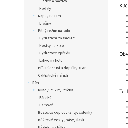
Čističe a maziva
Klí
Pedály
Kapsy na rám
Brašny
Pitný režim na kolo
Hydratace za sedlem
Košíky na kolo
Hydratace vpředu
Obv
Láhve na kolo
Příslušenství a doplňky XLAB
Cyklistické nářadí
Běh
Bundy, mikiny, trička
Tec
Pánské
Dámské
Běžecké čepice, kšilty, čelenky
Běžecké vesty, pásy, flask
Návleky na lýtka