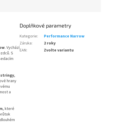
Doplňkové parametry
Kategorie
:
Performance Narrow
Záruka
:
2 roky
row
. Vychází
EAN
:
Zvolte variantu
ezdců. S
 sedacím
stringy
,
lové hrany
lkovému
nost a
em
, které
průtok
ři dlouhém