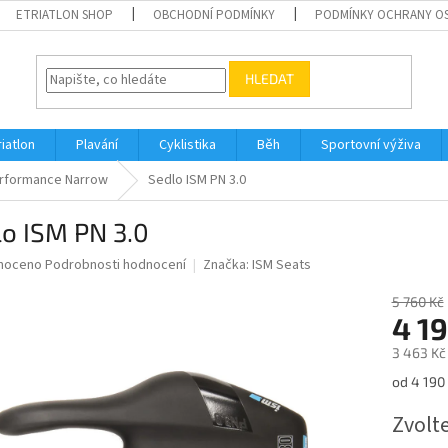
ETRIATLON SHOP
OBCHODNÍ PODMÍNKY
PODMÍNKY OCHRANY O
HLEDAT
riatlon
Plavání
Cyklistika
Běh
Sportovní výživa
rformance Narrow
Sedlo ISM PN 3.0
o ISM PN 3.0
né
noceno
Podrobnosti hodnocení
Značka:
ISM Seats
ní
u
5 760 Kč
4 1
3 463 Kč
Měrná
od 4 190 
ek.
cena:
Zvolt