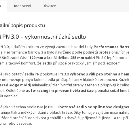
s
Hodnocení
Diskuze
ailní popis produktu
 PN 3.0 – výkonnostní úzké sedlo
PN 3.0 je dalším krokem ve vývoji závodních sedel řady
Performance Nar
asi Performance Narrow 3 a bylo navrženo podle podnětů profesionálních j
 širší zadní částí
120 mm
a kratší délkou
255 mm
nabízí PN 3.0 lepší oporu
em a takový komfort, že sedlo při jízdě prakticky „zmizí“ pod jezdcem.
ně jako ostatní sedla PN poskytuje PN 3.0
výbornou vůli pro stehna a ham
e neomezuje pohyb kolem sedla při šlapání ani v hluboké aero pozici. Kuže
ered-edge mold
) minimalizují tření vnitřní strany stehen a přispívají k ce
dlí. Odlehčené
auto-racing inspirované větrací šasi
pomáhá snížit hmot
it ventilaci.
ně jako všechna sedla ISM je PN 3.0
beznosé sedlo se split-nose design
aňuje tlak z měkkých tkání v oblasti hráze. Díky tomu je zajištěn maximální 
 žádné brnění či necitlivost genitálií a zdravější, příjemnější jízda – a to i p
tlonu nebo časovce.