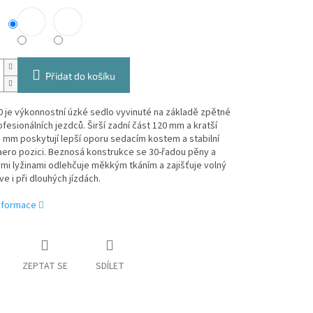
Přidat do košíku
0 je výkonnostní úzké sedlo vyvinuté na základě zpětné
fesionálních jezdců. Širší zadní část 120 mm a kratší
 mm poskytují lepší oporu sedacím kostem a stabilní
aero pozici. Beznosá konstrukce se 30-řadou pěny a
i lyžinami odlehčuje měkkým tkáním a zajišťuje volný
ve i při dlouhých jízdách.
informace
ZEPTAT SE
SDÍLET