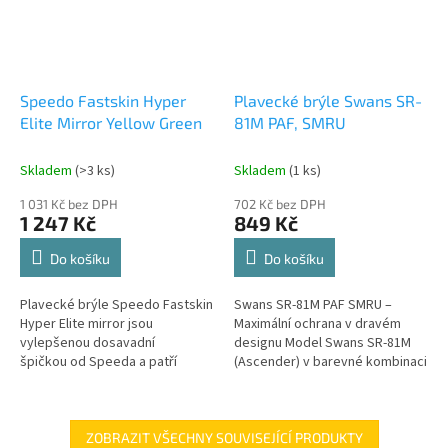
Speedo Fastskin Hyper
Plavecké brýle Swans SR-
Elite Mirror Yellow Green
81M PAF, SMRU
Skladem
(>3 ks)
Skladem
(1 ks)
1 031 Kč bez DPH
702 Kč bez DPH
1 247 Kč
849 Kč
Do košíku
Do košíku
Plavecké brýle Speedo Fastskin
Swans SR-81M PAF SMRU –
Hyper Elite mirror jsou
Maximální ochrana v dravém
vylepšenou dosavadní
designu Model Swans SR-81M
špičkou od Speeda a patří
(Ascender) v barevné kombinaci
vůbec mezi nejlepší
SMRU (Smoke/Ruby) je stvořen
závodní brýle světa. Jsou...
pro triatlonisty, kteří se nebojí...
ZOBRAZIT VŠECHNY SOUVISEJÍCÍ PRODUKTY