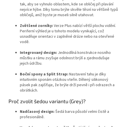
tak, aby se vyhnulo oblastem, kde se obličej při plavání
nejvíce hýbe. Díky tomu brýle skvěle těsní na většině typů
obličejů, aniž byste je museli silně utahovat.
Zvětšené zorníky:
Verze Plus nabízí větší plochu vidění.
Periferní výhled je u tohoto modelu vynikající, což
usnadňuje orientaci v zaplněné dráze nebo na otevřené
vodě.
Integrovaný design:
Jednodílná konstrukce nosního
můstku a rámu zvyšuje odolnost brýlí a zjednodušuje
jejich údržbu.
Boční spony a Split Strap:
Nastavení tahu je díky
intuitivním sponám otázkou vteřin. Dělený silikonový
pásek pak zajišťuje, že brýle drží pevně i při odrazech a
obrátkách.
Proč zvolit šedou variantu (Grey)?
Nadčasový design:
Šedá barva působí velmi čistě a
profesionálně.