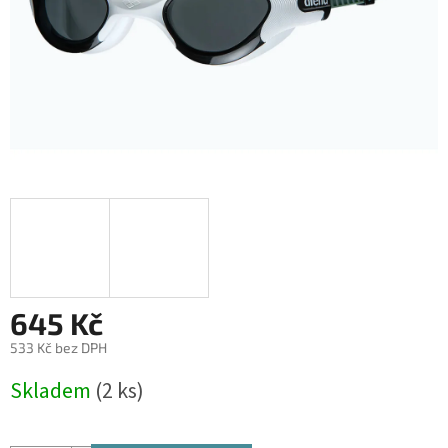
645 Kč
533 Kč bez DPH
Měrná
Skladem
(2 ks)
cena: