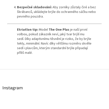
Bezpečné skladování:
Aby zorníky zůstaly čiré a bez
škrábanců, ukládejte brýle do ochranného sáčku nebo
pevného pouzdra.
Etriatlon tip:
Model
The One Plus
je naší první
volbou, pokud zákazník neví, jaký tvar brýlí mu
sedí. Díky adaptivnímu těsnění je riziko, že by brýle
tekly, minimální. Navíc díky většímu rozměru skvěle
sedí i plavcům, kterým standardní brýle připadají
příliš malé.
Z
á
p
a
Instagram
t
í