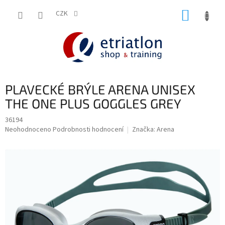
Přejít
NÁKUP
na
CZK
shop.etriatlon.cz - Chat
obsah
KOŠÍK
PLAVECKÉ BRÝLE ARENA UNISEX
THE ONE PLUS GOGGLES GREY
36194
Průměrné
Neohodnoceno
Podrobnosti hodnocení
Značka:
Arena
hodnocení
produktu
je
0,0
z
5
hvězdiček.