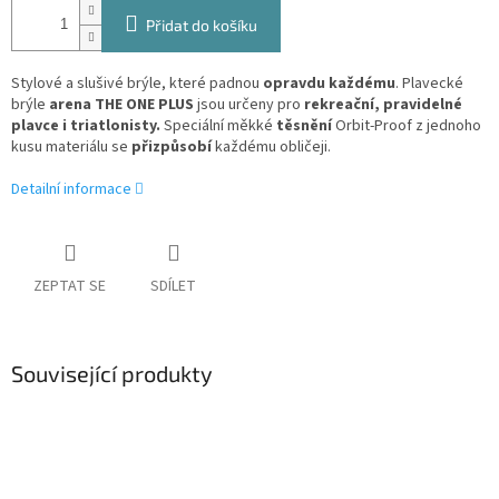
Přidat do košíku
Stylové a slušivé brýle, které padnou
opravdu každému
. Plavecké
brýle
arena THE ONE PLUS
jsou určeny pro
rekreační, pravidelné
plavce i triatlonisty.
Speciální měkké
těsnění
Orbit-Proof z jednoho
kusu materiálu se
přizpůsobí
každému obličeji.
Detailní informace
ZEPTAT SE
SDÍLET
Související produkty