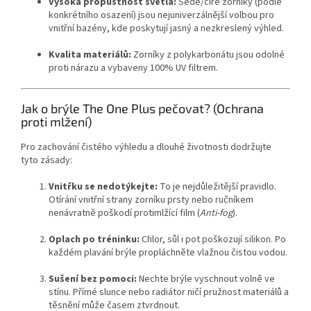
Vysoká propustnost světla:
Šedé/čiré zorníky (podle
konkrétního osazení) jsou nejuniverzálnější volbou pro
vnitřní bazény, kde poskytují jasný a nezkreslený výhled.
Kvalita materiálů:
Zorníky z polykarbonátu jsou odolné
proti nárazu a vybaveny 100% UV filtrem.
Jak o brýle The One Plus pečovat? (Ochrana
proti mlžení)
Pro zachování čistého výhledu a dlouhé životnosti dodržujte
tyto zásady:
Vnitřku se nedotýkejte:
To je nejdůležitější pravidlo.
Otírání vnitřní strany zorníku prsty nebo ručníkem
Send
nenávratně poškodí protimlžící film (
Anti-fog
).
Powered by chaterimo
Oplach po tréninku:
Chlor, sůl i pot poškozují silikon. Po
každém plavání brýle propláchněte vlažnou čistou vodou.
Sušení bez pomoci:
Nechte brýle vyschnout volně ve
stínu. Přímé slunce nebo radiátor ničí pružnost materiálů a
těsnění může časem ztvrdnout.