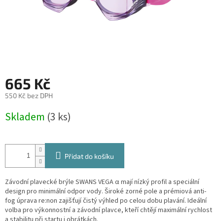
665 Kč
550 Kč bez DPH
Měrná
Skladem
(3 ks)
cena:
Přidat do košíku
Závodní plavecké brýle SWANS VEGA α mají nízký profil a speciální
design pro minimální odpor vody. Široké zorné pole a prémiová anti-
fog úprava re:non zajišťují čistý výhled po celou dobu plavání. Ideální
volba pro výkonnostní a závodní plavce, kteří chtějí maximální rychlost
a stabilitu při startu i obrátkách.