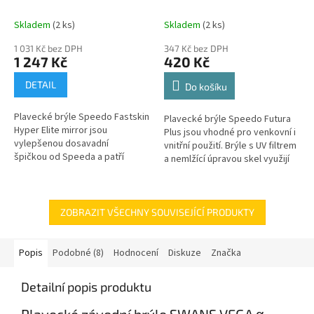
Skladem
(2 ks)
Skladem
(2 ks)
1 031 Kč bez DPH
347 Kč bez DPH
1 247 Kč
420 Kč
DETAIL
Do košíku
Plavecké brýle Speedo Fastskin
Plavecké brýle Speedo Futura
Hyper Elite mirror jsou
Plus jsou vhodné pro venkovní i
vylepšenou dosavadní
vnitřní použití. Brýle s UV filtrem
špičkou od Speeda a patří
a nemlžící úpravou skel využijí
vůbec mezi nejlepší
jak rekreační tak i závodní
závodní brýle světa. Jsou...
plavci.
ZOBRAZIT VŠECHNY SOUVISEJÍCÍ PRODUKTY
Popis
Podobné (8)
Hodnocení
Diskuze
Značka
Detailní popis produktu
Plavecké závodní brýle SWANS VEGA α