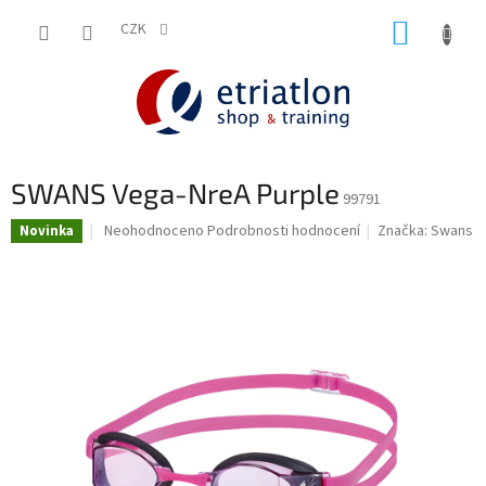
Přejít
NÁKUP
na
CZK
shop.etriatlon.cz - Chat
obsah
KOŠÍK
SWANS Vega-NreA Purple
99791
Průměrné
Neohodnoceno
Podrobnosti hodnocení
Značka:
Swans
Novinka
hodnocení
produktu
je
0,0
z
5
hvězdiček.