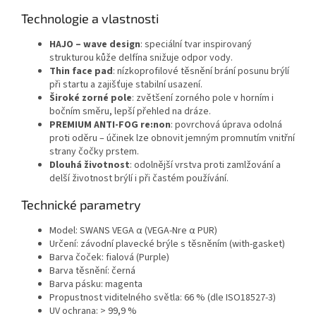
Technologie a vlastnosti
HAJO – wave design
: speciální tvar inspirovaný
strukturou kůže delfína snižuje odpor vody.
Thin face pad
: nízkoprofilové těsnění brání posunu brýlí
při startu a zajišťuje stabilní usazení.
Široké zorné pole
: zvětšení zorného pole v horním i
bočním směru, lepší přehled na dráze.
PREMIUM ANTI-FOG re:non
: povrchová úprava odolná
proti oděru – účinek lze obnovit jemným promnutím vnitřní
strany čočky prstem.
Dlouhá životnost
: odolnější vrstva proti zamlžování a
delší životnost brýlí i při častém používání.
Technické parametry
Model: SWANS VEGA α (VEGA-Nre α PUR)
Určení: závodní plavecké brýle s těsněním (with-gasket)
Barva čoček: fialová (Purple)
Barva těsnění: černá
Barva pásku: magenta
Propustnost viditelného světla: 66 % (dle ISO18527-3)
UV ochrana: > 99,9 %