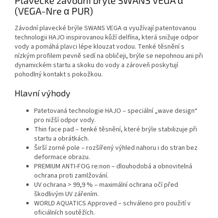
(VEGA-Nre α PUR)
Závodní plavecké brýle SWANS VEGA α využívají patentovanou
technologii HAJO inspirovanou kůží delfína, která snižuje odpor
vody a pomáhá plavci lépe klouzat vodou. Tenké těsnění s
nízkým profilem pevně sedí na obličeji, brýle se nepohnou ani při
dynamickém startu a skoku do vody a zároveň poskytují
pohodlný kontakt s pokožkou.
Hlavní výhody
Patetovaná technologie HAJO – speciální „wave design“
pro nižší odpor vody.
Thin face pad – tenké těsnění, které brýle stabilizuje při
startu a obrátkách.
Širší zorné pole – rozšířený výhled nahoru i do stran bez
deformace obrazu.
PREMIUM ANTI-FOG re:non – dlouhodobá a obnovitelná
ochrana proti zamlžování.
UV ochrana > 99,9 % – maximální ochrana očí před
škodlivým UV zářením.
WORLD AQUATICS Approved – schváleno pro použití v
oficiálních soutěžích.