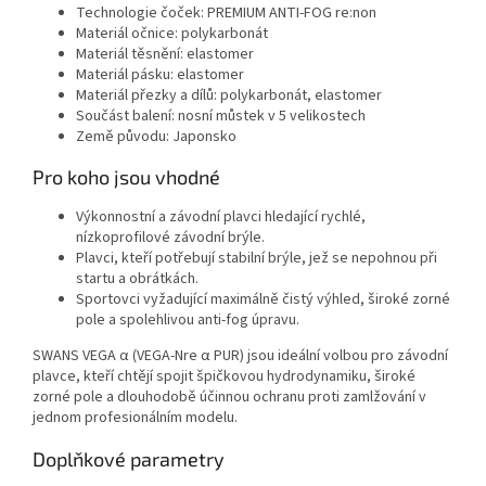
Technologie čoček: PREMIUM ANTI-FOG re:non
Materiál očnice: polykarbonát
Materiál těsnění: elastomer
Materiál pásku: elastomer
Materiál přezky a dílů: polykarbonát, elastomer
Součást balení: nosní můstek v 5 velikostech
Země původu: Japonsko
Pro koho jsou vhodné
Send
Výkonnostní a závodní plavci hledající rychlé,
Powered by chaterimo
nízkoprofilové závodní brýle.
Plavci, kteří potřebují stabilní brýle, jež se nepohnou při
startu a obrátkách.
Sportovci vyžadující maximálně čistý výhled, široké zorné
pole a spolehlivou anti-fog úpravu.
SWANS VEGA α (VEGA-Nre α PUR) jsou ideální volbou pro závodní
plavce, kteří chtějí spojit špičkovou hydrodynamiku, široké
zorné pole a dlouhodobě účinnou ochranu proti zamlžování v
jednom profesionálním modelu.
Doplňkové parametry