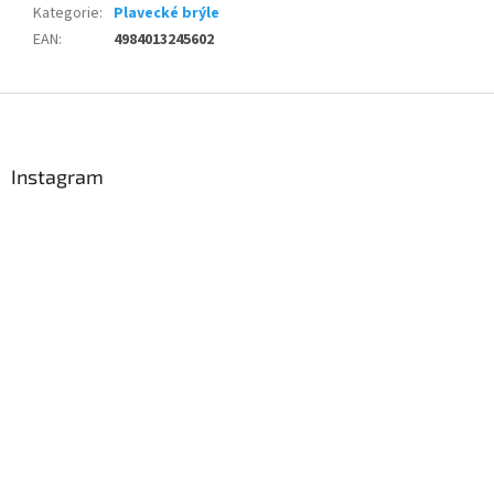
Kategorie
:
Plavecké brýle
EAN
:
4984013245602
Z
á
p
a
Instagram
t
í