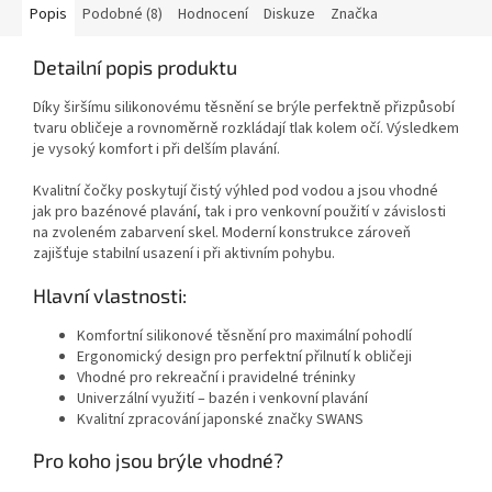
Popis
Podobné (8)
Hodnocení
Diskuze
Značka
Detailní popis produktu
Díky širšímu silikonovému těsnění se brýle perfektně přizpůsobí
tvaru obličeje a rovnoměrně rozkládají tlak kolem očí. Výsledkem
je vysoký komfort i při delším plavání.
Kvalitní čočky poskytují čistý výhled pod vodou a jsou vhodné
jak pro bazénové plavání, tak i pro venkovní použití v závislosti
na zvoleném zabarvení skel. Moderní konstrukce zároveň
zajišťuje stabilní usazení i při aktivním pohybu.
Hlavní vlastnosti:
Komfortní silikonové těsnění pro maximální pohodlí
Ergonomický design pro perfektní přilnutí k obličeji
Vhodné pro rekreační i pravidelné tréninky
Univerzální využití – bazén i venkovní plavání
Kvalitní zpracování japonské značky SWANS
Pro koho jsou brýle vhodné?