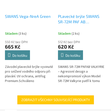
SWANS Vega-NreA Green
PLavecké brýle SWANS
SR-72M PAF AB
SILVER/NAVY
Skladem
(3 ks)
Skladem
(2 ks)
550 Kč bez DPH
512 Kč bez DPH
665 Kč
620 Kč
Do košíku
Do košíku
Závodní plavecké brýle vyvinuté
SWANS SR-72M PAFAB VALKYRIE
pro snížení vodního odporu při
– Agresivní design a
plavání. UV ochrana, antifog
nekompromisní výkon Model
Premium.Schváleno
SR-72M Valkyrie patří k tomu
mezinárodní plaveckou federací
nejlepšímu, co můžete na
FINA.
současném trhu se závodními
brýlemi najít....
ZOBRAZIT VŠECHNY SOUVISEJÍCÍ PRODUKTY