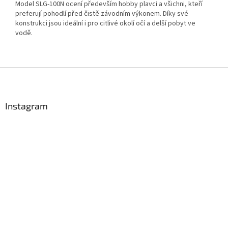
Model SLG-100N ocení především hobby plavci a všichni, kteří
Send
preferují pohodlí před čistě závodním výkonem. Díky své
konstrukci jsou ideální i pro citlivé okolí očí a delší pobyt ve
Powered by chaterimo
vodě.
Z
á
p
a
Instagram
t
í