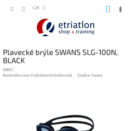
Přejít
NÁKUP
na
CZK
shop.etriatlon.cz - Chat
obsah
KOŠÍK
Plavecké brýle SWANS SLG-100N,
BLACK
99867
Průměrné
Neohodnoceno
Podrobnosti hodnocení
Značka:
Swans
hodnocení
produktu
je
0,0
z
5
hvězdiček.