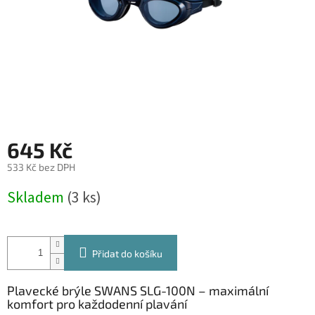
645 Kč
533 Kč bez DPH
Měrná
Skladem
(3 ks)
cena:
Přidat do košíku
Plavecké brýle SWANS SLG-100N – maximální
komfort pro každodenní plavání